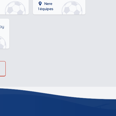
Nere
1 équipes
ay