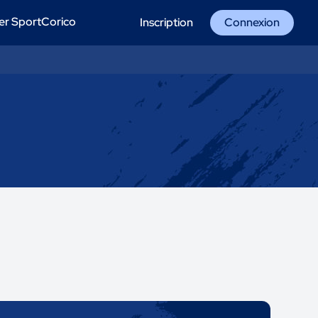
er SportCorico
Inscription
Connexion