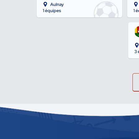
Aulnay
1 équipes
1 
3 