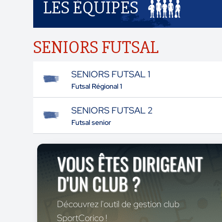
LES ÉQUIPES
SENIORS FUTSAL
SENIORS FUTSAL 1
Futsal Régional 1
SENIORS FUTSAL 2
Futsal senior
VOUS ÊTES DIRIGEANT
D'UN CLUB ?
Découvrez l'outil de gestion club
SportCorico !