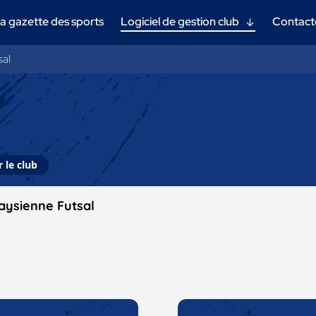
a gazette des sports
Logiciel de gestion club
Contact
sal
 le club
aysienne Futsal