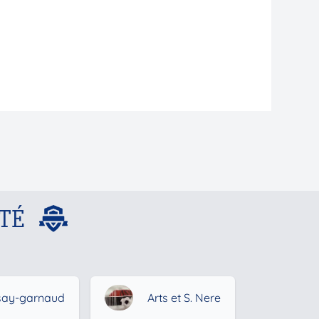
TÉ
rsay-garnaud
Arts et S. Nere