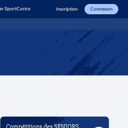
er SportCorico
Inscription
Connexion
Compétitions des SENIORS