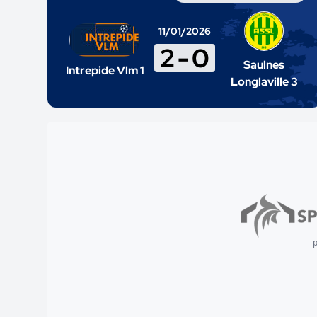
11/01/2026
2
-
0
Saulnes
Intrepide Vlm 1
Longlaville 3
p