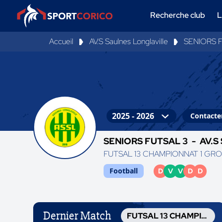
Recherche club
L
Accueil
AV.S Saulnes Longlaville
SENIORS 
Contacter
SENIORS FUTSAL 3 -
AV.S 
FUTSAL 13 CHAMPIONNAT 1 GRO
Football
D
V
V
D
D
Dernier Match
FUTSAL 13 CHAMPIONNAT