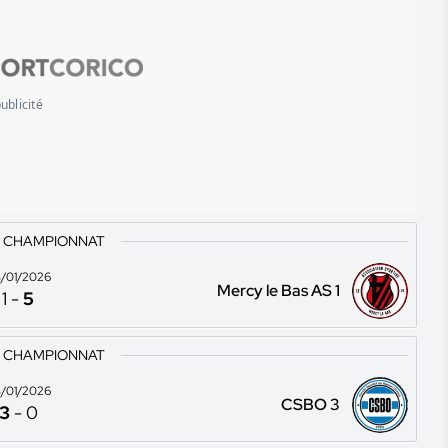
ublicité
3 CHAMPIONNAT
/01/2026
Mercy le Bas AS 1
1
-
5
3 CHAMPIONNAT
/01/2026
CSBO 3
3
-
0