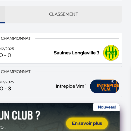
CLASSEMENT
3 CHAMPIONNAT
3/12/2025
Saulnes Longlaville 3
0
-
0
3 CHAMPIONNAT
3/12/2025
Intrepide Vlm 1
0
-
3
Nouveau!
'UN CLUB ?
En savoir plus
o !