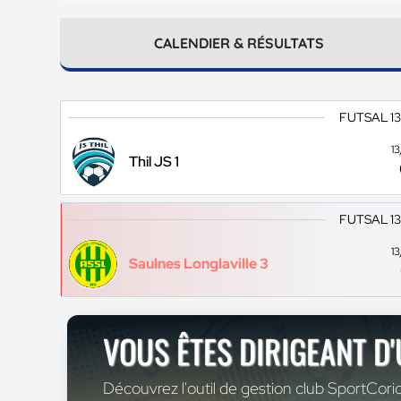
CALENDIER & RÉSULTATS
FUTSAL 1
1
Thil JS 1
FUTSAL 1
1
Saulnes Longlaville 3
VOUS ÊTES DIRIGEANT D
Découvrez l'outil de gestion club SportCoric