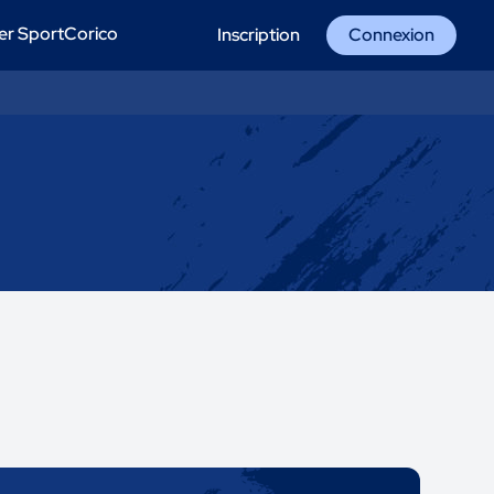
er SportCorico
Inscription
Connexion