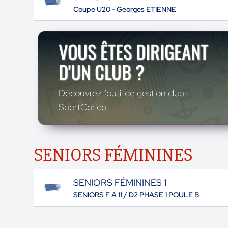
Coupe U20 - Georges ETIENNE
VOUS ÊTES DIRIGEANT
D'UN CLUB ?
Découvrez l'outil de gestion club
SportCorico !
SENIORS FÉMININES
SENIORS FÉMININES 1
SENIORS F A 11 / D2 PHASE 1 POULE B