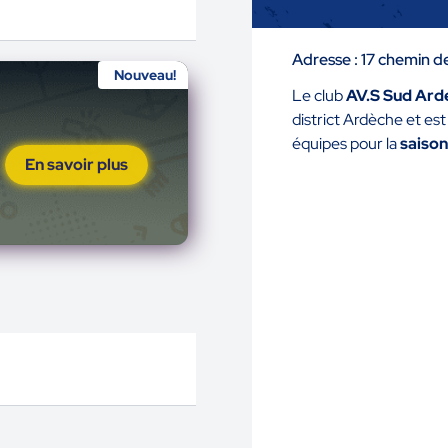
Adresse : 17 chemin 
Nouveau!
Le club
AV.S Sud Ard
district Ardèche et es
équipes pour la
saison
En savoir plus