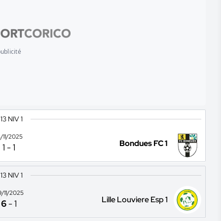
ublicité
13 NIV 1
5/11/2025
Bondues FC 1
1
-
1
13 NIV 1
9/11/2025
Lille Louviere Esp 1
6
-
1