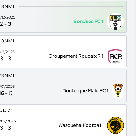
13 NIV 1
/12/2025
Bondues FC 1
2
-
3
13 NIV 1
3/12/2025
Groupement Roubaix R 1
3
-
3
13 NIV 1
7/01/2026
Dunkerque Malo FC 1
16
-
0
U13 D1
/02/2026
Wasquehal Football 1
3
-
3