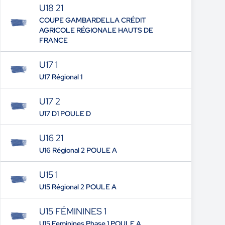
U18 21
COUPE GAMBARDELLA CRÉDIT
AGRICOLE RÉGIONALE HAUTS DE
FRANCE
U17 1
U17 Régional 1
U17 2
U17 D1 POULE D
U16 21
U16 Régional 2 POULE A
U15 1
U15 Régional 2 POULE A
U15 FÉMININES 1
U15 Feminines Phase 1 POULE A