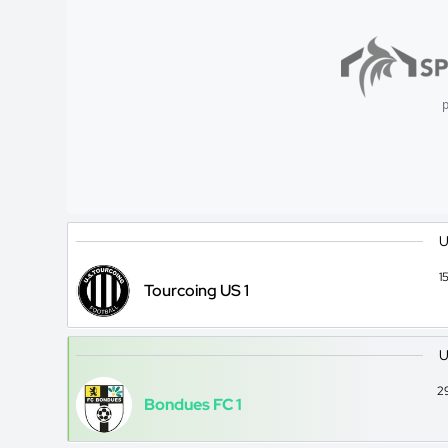
p
U
1
Tourcoing US 1
U
2
Bondues FC 1