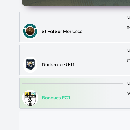
U
1
St Pol Sur Mer Uscc 1
U
0
Dunkerque Usl 1
U
0
Bondues FC 1