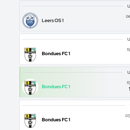
U
06
Leers OS 1
U
1
Bondues FC 1
U
1
Bondues FC 1
07
Bondues FC 1