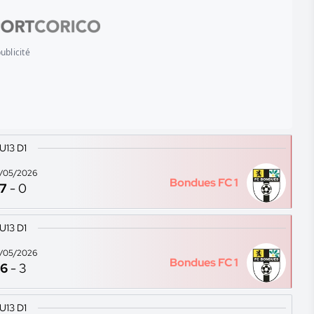
ublicité
U13 D1
/05/2026
Bondues FC 1
7
-
0
U13 D1
/05/2026
Bondues FC 1
6
-
3
U13 D1