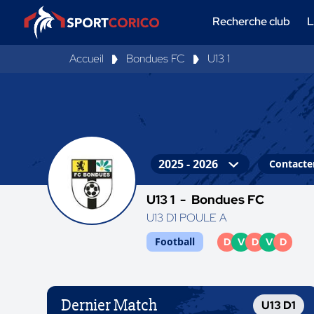
Recherche club
L
Accueil
Bondues FC
U13 1
Contacter
U13 1 -
Bondues FC
U13 D1 POULE A
Football
D
V
D
V
D
Dernier Match
U13 D1