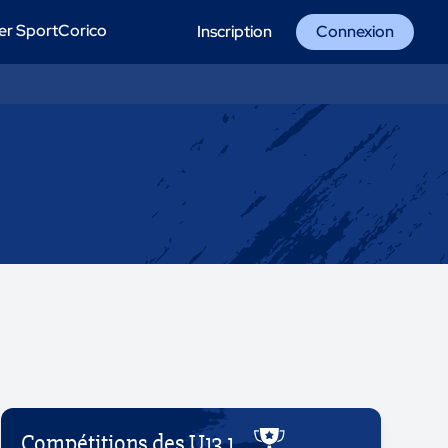
er SportCorico
Inscription
Connexion
Compétitions des U13 1