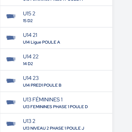
U15 2
15 D2
U14 21
U14 Ligue POULE A
U14 22
14 D2
U14 23
U14 PRED1 POULE B
U13 FÉMININES 1
U13 FEMININES PHASE 1 POULE D
U13 2
U13 NIVEAU 2 PHASE 1 POULE J