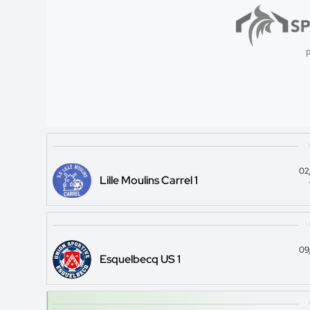
p
02
Lille Moulins Carrel 1
09
Esquelbecq US 1