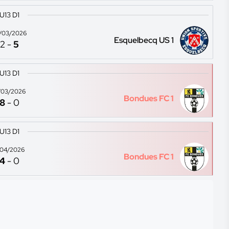
U13 D1
/03/2026
Esquelbecq US 1
2
-
5
U13 D1
/03/2026
Bondues FC 1
8
-
0
U13 D1
1/04/2026
Bondues FC 1
4
-
0