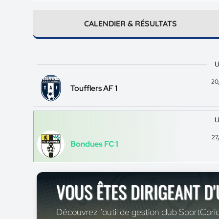
CALENDIER & RÉSULTATS
U
20
Toufflers AF 1
U
27
Bondues FC 1
VOUS ÊTES DIRIGEANT D
Découvrez l'outil de gestion club SportCoric