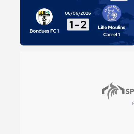
06/06/2026
1
-
2
Lille Moulins
Bondues FC 1
Carrel 1
p