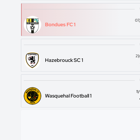
07
Bondues FC 1
21
Hazebrouck SC 1
1
Wasquehal Football 1