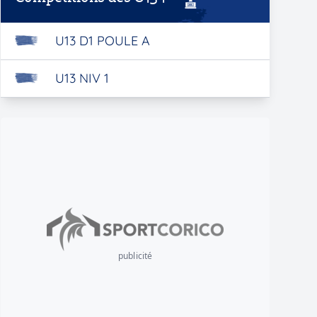
U13 D1 POULE A
U13 NIV 1
publicité