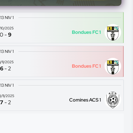
13 NIV 1
1/10/2025
Bondues FC 1
0
-
9
13 NIV 1
1/11/2025
Bondues FC 1
6
-
2
13 NIV 1
8/11/2025
Comines ACS 1
7
-
2