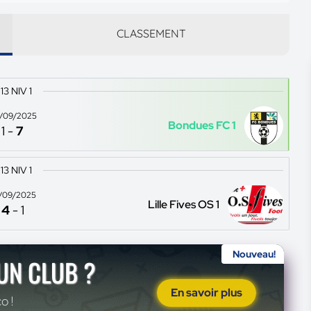
CLASSEMENT
13 NIV 1
/09/2025
Bondues FC 1
1
-
7
13 NIV 1
/09/2025
Lille Fives OS 1
4
-
1
Nouveau!
'UN CLUB ?
En savoir plus
o !