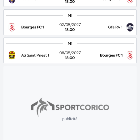
18:00
N1
02/05/2027
Bourges FC 1
Gfa RV 1
18:00
N1
08/05/2027
AS Saint Priest 1
Bourges FC 1
18:00
publicité