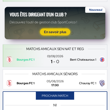
Nouveau!
VOUS ÊTES DIRIGEANT D'UN CLUB ?
Découvrez l'outil de gestion club SportCorico !
En savoir plus
MATCHS AMICAUX SEN NAT ET REG
01/08/2026
Bourges FC 1
Berri Chateauroux 1
1
-
0
MATCHS AMICAUX SÉNIORS
05/08/2026
Bourges FC 1
Chauray FC 1
17:00
PROCHAIN MATCH
N1