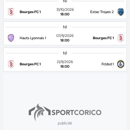
N1
31/10/2026
Bourges FC 1
Estac Troyes 2
18:00
N1
07/11/2026
Hauts Lyonnais 1
Bourges FC 1
18:00
N1
21/11/2026
Bourges FC 1
Fcldsd 1
18:00
publicité