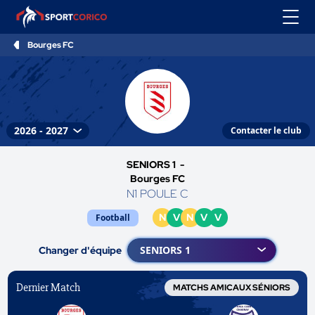
Bourges FC
Contacter le club
SENIORS 1 -
Bourges FC
N1 POULE C
N
V
N
V
V
Football
Changer d'équipe
Dernier Match
MATCHS AMICAUX SÉNIORS