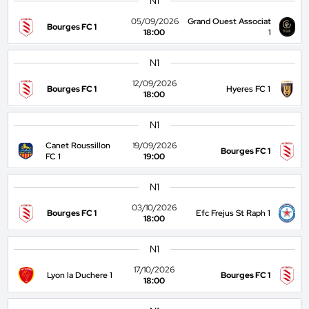
N1
05/09/2026
Grand Ouest Associat
Bourges FC 1
18:00
1
N1
12/09/2026
Bourges FC 1
Hyeres FC 1
18:00
N1
Canet Roussillon
19/09/2026
Bourges FC 1
FC 1
19:00
N1
03/10/2026
Bourges FC 1
Efc Frejus St Raph 1
18:00
N1
17/10/2026
Lyon la Duchere 1
Bourges FC 1
18:00