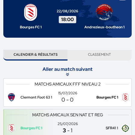
22/08/2026
18:00
Bourges FC 1
Andrezieux-boutheon 1
CALENDIER & RÉSULTATS
CLASSEMENT
Aller au match suivant
MATCHS AMICAUX FFF NIVEAU 2
15/07/2026
Clermont Foot 63 1
Bourges FC 1
0
-
0
MATCHS AMICAUX SEN NAT ET REG
25/07/2026
Bourges FC 1
SFR41 1
3
-
1