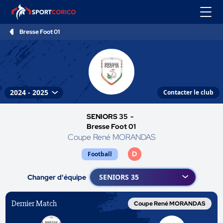
Bresse Foot 01
Contacter le club
SENIORS 35 -
Bresse Foot 01
Coupe René MORANDAS
D
Football
Changer d'équipe
Dernier Match
Coupe René MORANDAS