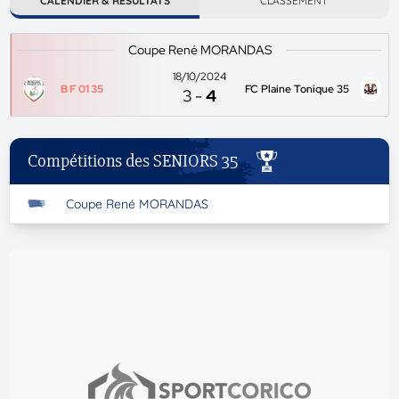
CALENDIER & RÉSULTATS
CLASSEMENT
Coupe René MORANDAS
18/10/2024
B F 01 35
FC Plaine Tonique 35
3
-
4
Compétitions des SENIORS 35
Coupe René MORANDAS