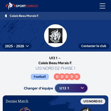
Calais Beau Marais F.
Contacter le club
U13 1 -
Calais Beau Marais F.
U13 NORD D2 PHASE 1
D
D
D
D
D
Football
Changer d'équipe
Dernier Match
U13 NORD D2