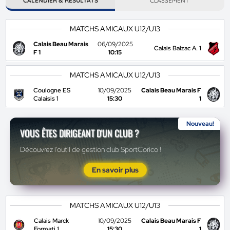
CALENDIER & RÉSULTATS
CLASSEMENT
MATCHS AMICAUX U12/U13
Calais Beau Marais
06/09/2025
Calais Balzac A. 1
F 1
10:15
MATCHS AMICAUX U12/U13
Coulogne ES
10/09/2025
Calais Beau Marais F
Calaisis 1
15:30
1
Nouveau!
VOUS ÊTES DIRIGEANT D'UN CLUB ?
Découvrez l'outil de gestion club SportCorico !
En savoir plus
MATCHS AMICAUX U12/U13
Calais Marck
10/09/2025
Calais Beau Marais F
Formati 1
15:30
1