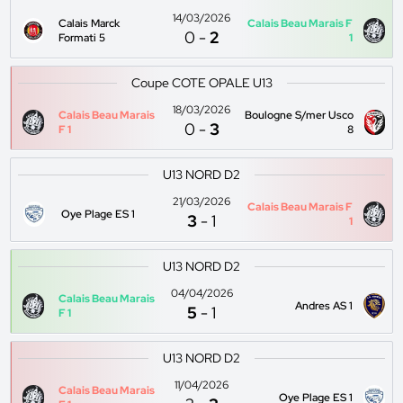
14/03/2026
Calais Marck
Calais Beau Marais F
0
-
2
Formati 5
1
Coupe COTE OPALE U13
18/03/2026
Calais Beau Marais
Boulogne S/mer Usco
0
-
3
F 1
8
U13 NORD D2
21/03/2026
Calais Beau Marais F
Oye Plage ES 1
3
-
1
1
U13 NORD D2
04/04/2026
Calais Beau Marais
Andres AS 1
5
-
1
F 1
U13 NORD D2
11/04/2026
Calais Beau Marais
Oye Plage ES 1