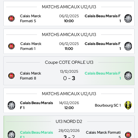
MATCHS AMICAUX U12/U13
Calais Marck
06/12/2025
Calais Beau Marais F
Formati 5
10:00
1
MATCHS AMICAUX U12/U13
Calais Marck
06/12/2025
Calais Beau Marais F
Formati 1
11:00
1
Coupe COTE OPALE U13
13/12/2025
Calais Marck
Calais Beau Marais F
0
-
3
Formati 8
1
MATCHS AMICAUX U12/U13
Calais Beau Marais
14/02/2026
Bourbourg SC 1
F 1
12:00
U13 NORD D2
28/02/2026
Calais Beau Marais
Calais Marck Formati
3
-
2
F 1
5