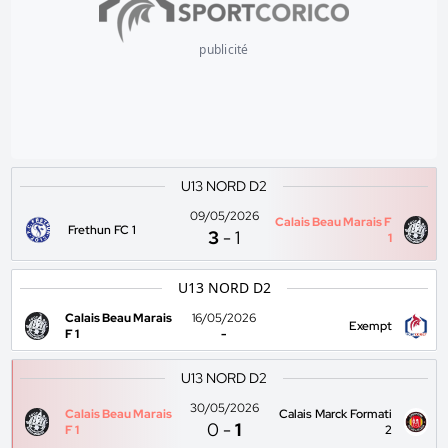
publicité
U13 NORD D2
09/05/2026
Calais Beau Marais F
Frethun FC 1
3
-
1
1
U13 NORD D2
Calais Beau Marais
16/05/2026
Exempt
F 1
-
U13 NORD D2
30/05/2026
Calais Beau Marais
Calais Marck Formati
0
-
1
F 1
2