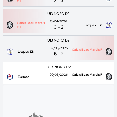
2
-
3
F 1
U13 NORD D2
15/04/2026
Calais Beau Marais
Licques ES 1
0
-
2
F 1
U13 NORD D2
02/05/2026
Calais Beau Marais F
Licques ES 1
6
-
2
1
U13 NORD D2
09/05/2026
Calais Beau Marais F
Exempt
-
1