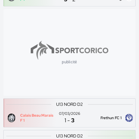
publicité
U13 NORD D2
07/03/2026
Calais Beau Marais
Frethun FC 1
1
-
3
F 1
U13 NORD D2