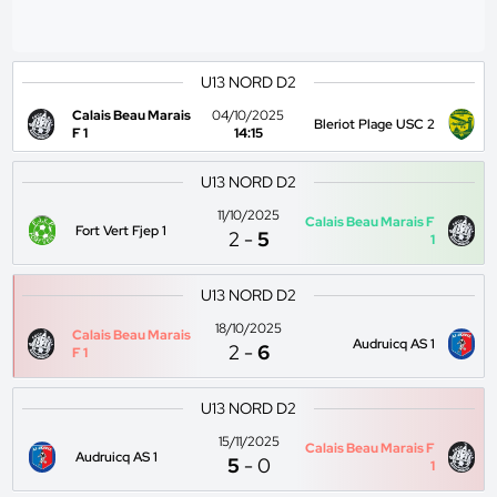
U13 NORD D2
Calais Beau Marais
04/10/2025
Bleriot Plage USC 2
F 1
14:15
U13 NORD D2
11/10/2025
Calais Beau Marais F
Fort Vert Fjep 1
2
-
5
1
U13 NORD D2
18/10/2025
Calais Beau Marais
Audruicq AS 1
2
-
6
F 1
U13 NORD D2
15/11/2025
Calais Beau Marais F
Audruicq AS 1
5
-
0
1