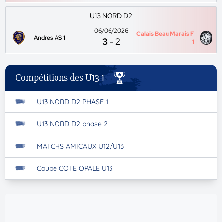
U13 NORD D2
06/06/2026
Calais Beau Marais F
Andres AS 1
3
-
2
1
Compétitions des U13 1
U13 NORD D2 PHASE 1
U13 NORD D2 phase 2
MATCHS AMICAUX U12/U13
Coupe COTE OPALE U13