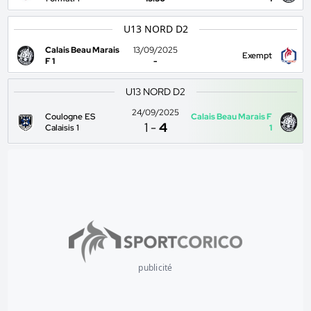
U13 NORD D2
Calais Beau Marais
13/09/2025
Exempt
F 1
-
U13 NORD D2
24/09/2025
Coulogne ES
Calais Beau Marais F
1
-
4
Calaisis 1
1
publicité