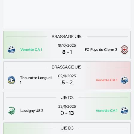
BRASSAGE U15.
19/10/2025
Venette CA 1
FC Pays du Clerm 3
8
-
1
BRASSAGE U15.
02/11/2025
Thourotte Longueil
Venette CA 1
5
-
2
1
U15 D3
23/11/2025
Lassigny US 2
Venette CA 1
0
-
13
U15 D3