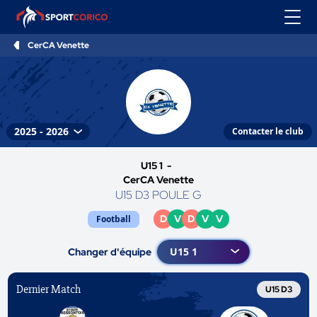
CerCA Venette
Contacter le club
U15 1 -
CerCA Venette
U15 D3 POULE G
D
V
D
V
V
Football
Changer d'équipe
Dernier Match
U15 D3