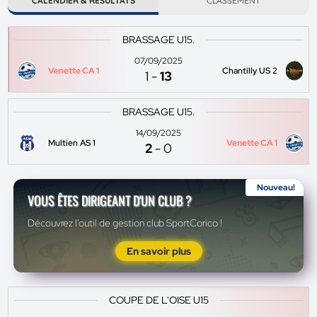
CALENDIER & RÉSULTATS
CLASSEMENT
BRASSAGE U15.
07/09/2025
Venette CA 1
Chantilly US 2
1
-
13
BRASSAGE U15.
14/09/2025
Multien AS 1
Venette CA 1
2
-
0
Nouveau!
VOUS ÊTES DIRIGEANT D'UN CLUB ?
Découvrez l'outil de gestion club SportCorico !
En savoir plus
COUPE DE L'OISE U15