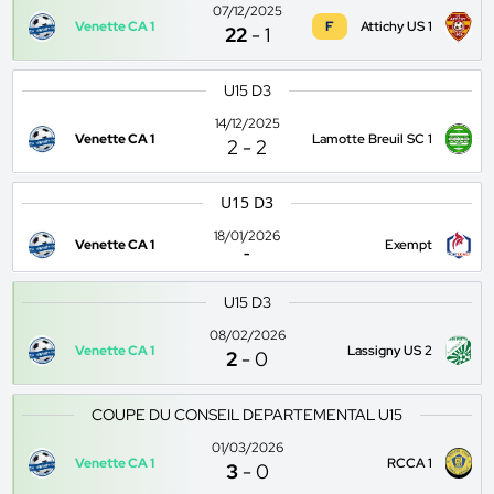
07/12/2025
Venette CA 1
F
Attichy US 1
22
-
1
U15 D3
14/12/2025
Venette CA 1
Lamotte Breuil SC 1
2
-
2
U15 D3
18/01/2026
Venette CA 1
Exempt
-
U15 D3
08/02/2026
Venette CA 1
Lassigny US 2
2
-
0
COUPE DU CONSEIL DEPARTEMENTAL U15
01/03/2026
Venette CA 1
RCCA 1
3
-
0