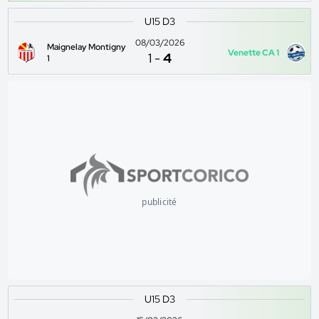
U15 D3
08/03/2026
Maignelay Montigny
Venette CA 1
1
-
4
1
publicité
U15 D3