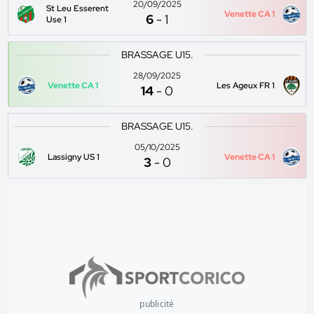
20/09/2025
St Leu Esserent
Venette CA 1
6
-
1
Use 1
BRASSAGE U15.
28/09/2025
Venette CA 1
Les Ageux FR 1
14
-
0
BRASSAGE U15.
05/10/2025
Lassigny US 1
Venette CA 1
3
-
0
publicité