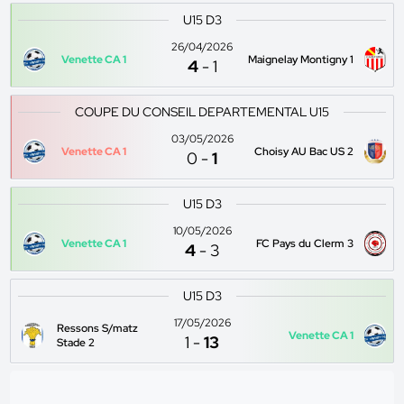
U15 D3
26/04/2026
Venette CA 1
Maignelay Montigny 1
4
-
1
COUPE DU CONSEIL DEPARTEMENTAL U15
03/05/2026
Venette CA 1
Choisy AU Bac US 2
0
-
1
U15 D3
10/05/2026
Venette CA 1
FC Pays du Clerm 3
4
-
3
U15 D3
17/05/2026
Ressons S/matz
Venette CA 1
1
-
13
Stade 2