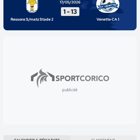
17/05/2026
1
-
13
Ressons S/matz Stade 2
Venette CA 1
publicité