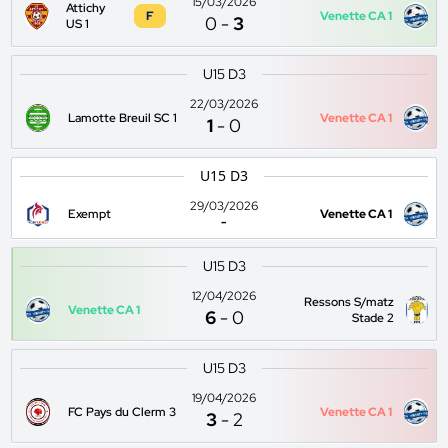
15/03/2026
Attichy
F
Venette CA 1
0
-
3
US 1
U15 D3
22/03/2026
Lamotte Breuil SC 1
Venette CA 1
1
-
0
U15 D3
29/03/2026
Exempt
Venette CA 1
-
U15 D3
12/04/2026
Ressons S/matz
Venette CA 1
6
-
0
Stade 2
U15 D3
19/04/2026
FC Pays du Clerm 3
Venette CA 1
3
-
2