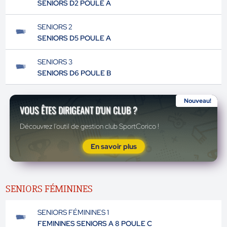
SENIORS D2 POULE A
SENIORS 2
SENIORS D5 POULE A
SENIORS 3
SENIORS D6 POULE B
Nouveau!
VOUS ÊTES DIRIGEANT D'UN CLUB ?
Découvrez l'outil de gestion club SportCorico !
En savoir plus
SENIORS FÉMININES
SENIORS FÉMININES 1
FEMININES SENIORS A 8 POULE C