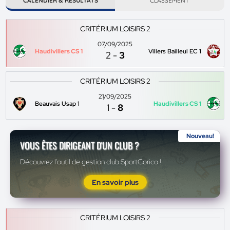
CALENDIER & RÉSULTATS
CLASSEMENT
CRITÉRIUM LOISIRS 2
07/09/2025
Haudivillers CS 1
Villers Bailleul EC 1
2
-
3
CRITÉRIUM LOISIRS 2
21/09/2025
Beauvais Usap 1
Haudivillers CS 1
1
-
8
Nouveau!
VOUS ÊTES DIRIGEANT D'UN CLUB ?
Découvrez l'outil de gestion club SportCorico !
En savoir plus
CRITÉRIUM LOISIRS 2