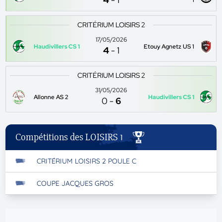
1
CRITÉRIUM LOISIRS 2
17/05/2026
Haudivillers CS 1
Etouy Agnetz US 1
4
-
1
CRITÉRIUM LOISIRS 2
31/05/2026
Allonne AS 2
Haudivillers CS 1
0
-
6
Compétitions des LOISIRS 1
CRITÉRIUM LOISIRS 2 POULE C
COUPE JACQUES GROS