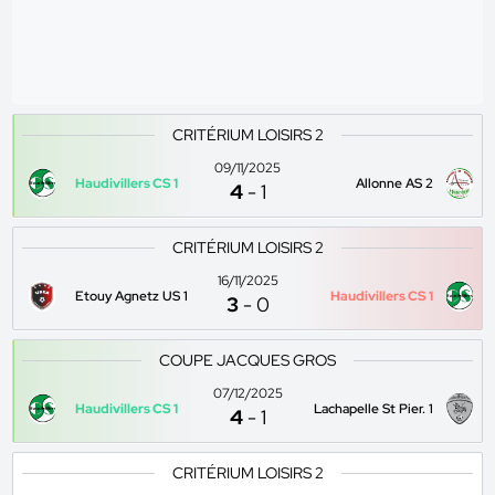
CRITÉRIUM LOISIRS 2
09/11/2025
Haudivillers CS 1
Allonne AS 2
4
-
1
CRITÉRIUM LOISIRS 2
16/11/2025
Etouy Agnetz US 1
Haudivillers CS 1
3
-
0
COUPE JACQUES GROS
07/12/2025
Haudivillers CS 1
Lachapelle St Pier. 1
4
-
1
CRITÉRIUM LOISIRS 2