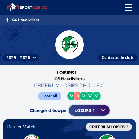
CS Haudivillers
Contacter le club
LOISIRS 1 -
CS Haudivillers
CRITÉRIUM LOISIRS 2 POULE C
V
D
V
V
V
Football
Changer d'équipe
Dernier Match
CRITÉRIUM LOISIRS 2