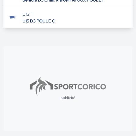
Seniors D5 Chall. Marcel PATOUX POULE I
U15 1
U15 D3 POULE C
publicité