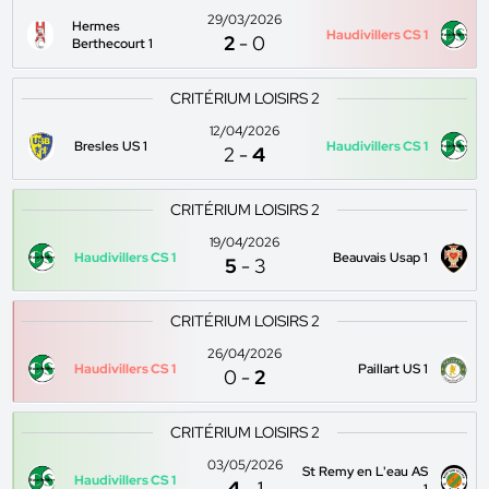
29/03/2026
Hermes
Haudivillers CS 1
2
-
0
Berthecourt 1
CRITÉRIUM LOISIRS 2
12/04/2026
Bresles US 1
Haudivillers CS 1
2
-
4
CRITÉRIUM LOISIRS 2
19/04/2026
Haudivillers CS 1
Beauvais Usap 1
5
-
3
CRITÉRIUM LOISIRS 2
26/04/2026
Haudivillers CS 1
Paillart US 1
0
-
2
CRITÉRIUM LOISIRS 2
03/05/2026
St Remy en L'eau AS
Haudivillers CS 1
4
-
1