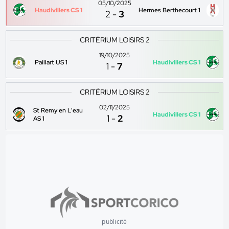
05/10/2025
Haudivillers CS 1
Hermes Berthecourt 1
2
-
3
CRITÉRIUM LOISIRS 2
19/10/2025
Paillart US 1
Haudivillers CS 1
1
-
7
CRITÉRIUM LOISIRS 2
02/11/2025
St Remy en L'eau
Haudivillers CS 1
1
-
2
AS 1
publicité