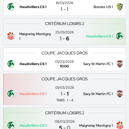
18/01/2026
Haudivillers CS 1
Bresles US 1
1
-
1
CRITÉRIUM LOISIRS 2
25/01/2026
Maignelay Montigny
Haudivillers CS 1
1
-
6
1
COUPE JACQUES GROS
01/03/2026
Haudivillers CS 1
Sacy St Martin FC 1
10:00
COUPE JACQUES GROS
01/03/2026
1
-
1
Haudivillers CS 1
Sacy St Martin FC 1
TABS : 1 - 4
CRITÉRIUM LOISIRS 2
08/03/2026
Haudivillers CS 1
Maignelay Montigny 1
5
-
0