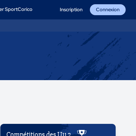
er SportCorico
Inscription
Connexion
Compétitions des U11 2