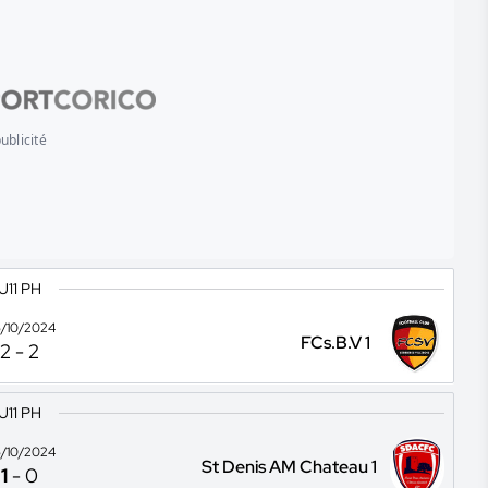
ublicité
U11 PH
/10/2024
FCs.B.V 1
2
-
2
U11 PH
/10/2024
St Denis AM Chateau 1
1
-
0