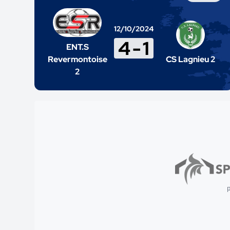
12/10/2024
4
-
1
ENT.S
Revermontoise
CS Lagnieu 2
2
p