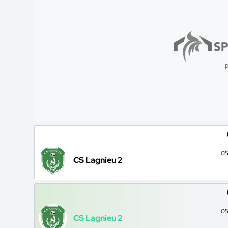
p
05
CS Lagnieu 2
05
CS Lagnieu 2