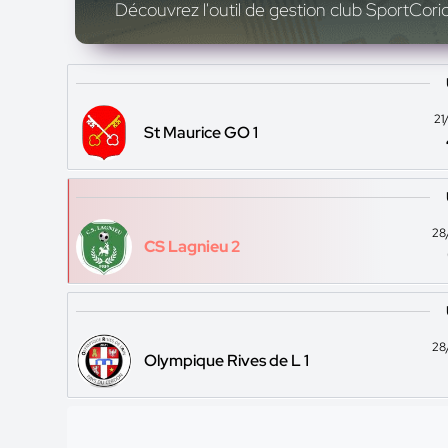
Découvrez l'outil de gestion club SportCoric
21
St Maurice GO 1
28
CS Lagnieu 2
28
Olympique Rives de L 1