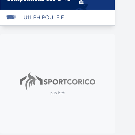
U11 PH POULE E
publicité