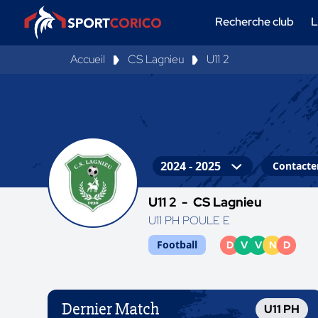
Recherche club
L
Accueil
CS Lagnieu
U11 2
Contacter
U11 2 -
CS Lagnieu
U11 PH POULE E
Football
D
V
V
N
D
Dernier Match
U11 PH