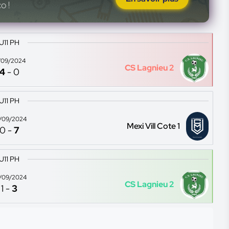
o !
U11 PH
/09/2024
CS Lagnieu 2
4
-
0
U11 PH
/09/2024
Mexi Vill Cote 1
0
-
7
U11 PH
/09/2024
CS Lagnieu 2
1
-
3