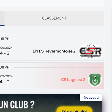
CLASSEMENT
U11 PH
/09/2024
ENT.S Revermontoise 2
4
-
3
U11 PH
/09/2024
CS Lagnieu 2
4
-
0
Nouveau!
'UN CLUB ?
En savoir plus