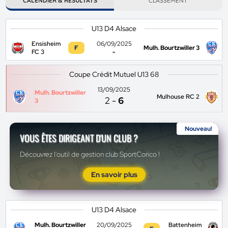
CALENDIER & RÉSULTATS
CLASSEMENT
U13 D4 Alsace
Ensisheim
06/09/2025
F
Mulh. Bourtzwiller 3
FC 3
-
Coupe Crédit Mutuel U13 68
13/09/2025
Mulh. Bourtzwiller
Mulhouse RC 2
2
-
6
3
Nouveau!
VOUS ÊTES DIRIGEANT D'UN CLUB ?
Découvrez l'outil de gestion club SportCorico !
En savoir plus
U13 D4 Alsace
Mulh. Bourtzwiller
20/09/2025
Battenheim