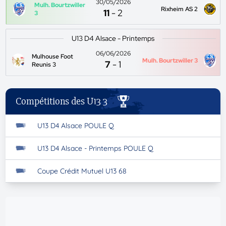
30/05/2026
Mulh. Bourtzwiller
Rixheim AS 2
11
-
2
3
U13 D4 Alsace - Printemps
06/06/2026
Mulhouse Foot
Mulh. Bourtzwiller 3
7
-
1
Reunis 3
Compétitions des U13 3
U13 D4 Alsace POULE Q
U13 D4 Alsace - Printemps POULE Q
Coupe Crédit Mutuel U13 68