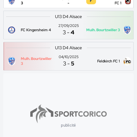
F
3
-
FC 1
U13 D4 Alsace
27/09/2025
FC Kingersheim 4
Mulh. Bourtzwiller 3
3
-
4
U13 D4 Alsace
04/10/2025
Mulh. Bourtzwiller
Feldkirch FC 1
3
-
5
3
publicité