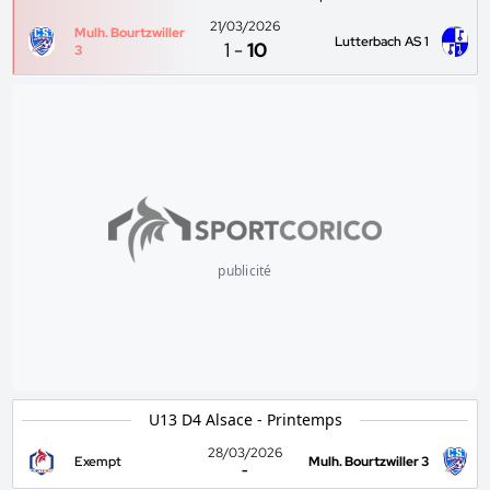
21/03/2026
Mulh. Bourtzwiller
Lutterbach AS 1
1
-
10
3
publicité
U13 D4 Alsace - Printemps
28/03/2026
Exempt
Mulh. Bourtzwiller 3
-