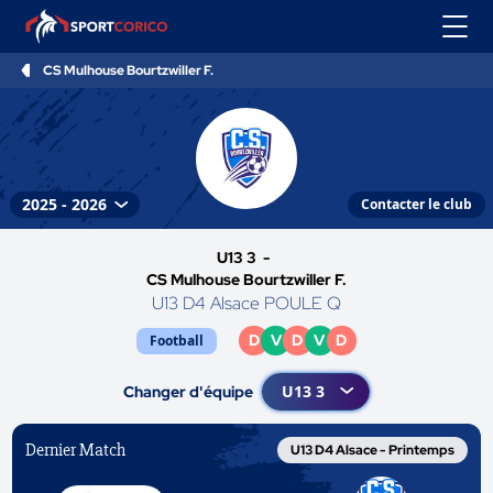
CS Mulhouse Bourtzwiller F.
Contacter le club
U13 3 -
CS Mulhouse Bourtzwiller F.
U13 D4 Alsace POULE Q
D
V
D
V
D
Football
Changer d'équipe
Dernier Match
U13 D4 Alsace - Printemps