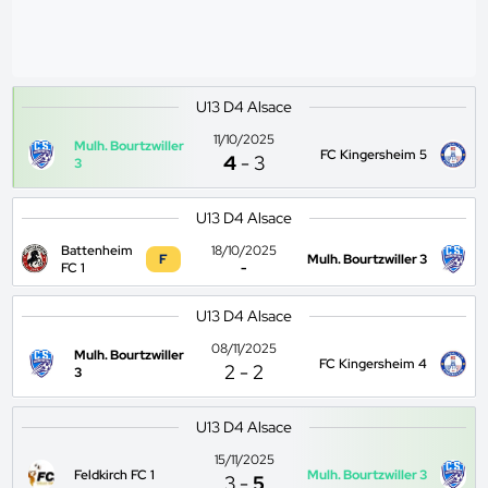
U13 D4 Alsace
11/10/2025
Mulh. Bourtzwiller
FC Kingersheim 5
4
-
3
3
U13 D4 Alsace
Battenheim
18/10/2025
F
Mulh. Bourtzwiller 3
FC 1
-
U13 D4 Alsace
08/11/2025
Mulh. Bourtzwiller
FC Kingersheim 4
2
-
2
3
U13 D4 Alsace
15/11/2025
Feldkirch FC 1
Mulh. Bourtzwiller 3
3
-
5