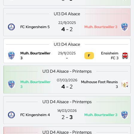
U13 D4 Alsace
22/11/2025
FC Kingersheim 5
Mulh. Bourtzwiller 3
4
-
2
U13 D4 Alsace
Mulh. Bourtzwiller
29/11/2025
Ensisheim
F
3
-
FC 3
U13 D4 Alsace - Printemps
07/03/2026
Mulh. Bourtzwiller
Mulhouse Foot Reunis
4
-
2
3
3
U13 D4 Alsace - Printemps
14/03/2026
FC Kingersheim 4
Mulh. Bourtzwiller 3
2
-
3
U13 D4 Alsace - Printemps