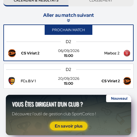
CALENDIER & RÉSULTATS
CLASSEMENT
Aller au match suivant
PROCHAIN MATCH
D2
06/09/2026
CS Viriat 2
Marboz 2
15:00
D2
20/09/2026
FCs.B.V 1
CS Viriat 2
15:00
Nouveau!
VOUS ÊTES DIRIGEANT D'UN CLUB ?
Découvrez l'outil de gestion club SportCorico !
En savoir plus