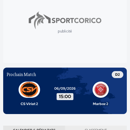
publicité
Prochain Match
D2
06/09/2026
15:00
CS Viriat 2
Marboz 2