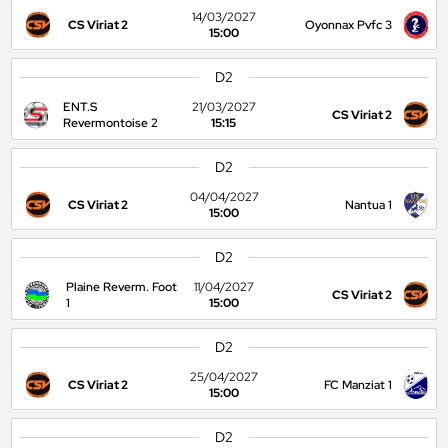
14/03/2027
CS Viriat 2
Oyonnax Pvfc 3
15:00
D2
ENT.S
21/03/2027
CS Viriat 2
Revermontoise 2
15:15
D2
04/04/2027
CS Viriat 2
Nantua 1
15:00
D2
Plaine Reverm. Foot
11/04/2027
CS Viriat 2
1
15:00
D2
25/04/2027
CS Viriat 2
FC Manziat 1
15:00
D2