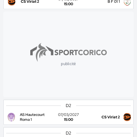
CS Viriat 2
B F 01 1
15:00
publicité
D2
AS Hautecourt
07/03/2027
CS Viriat 2
Roma 1
15:00
D2