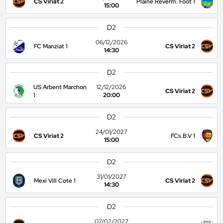
CS Viriat 2
Plaine Reverm. Foot 1
15:00
D2
06/12/2026
FC Manziat 1
CS Viriat 2
14:30
D2
US Arbent Marchon
12/12/2026
CS Viriat 2
1
20:00
D2
24/01/2027
CS Viriat 2
FCs.B.V 1
15:00
D2
31/01/2027
Mexi Vill Cote 1
CS Viriat 2
14:30
D2
07/02/2027