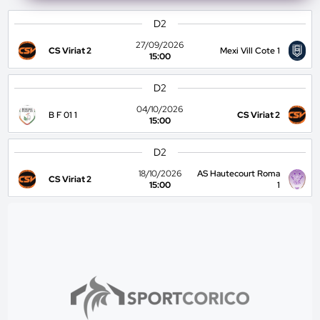
D2
27/09/2026
CS Viriat 2
Mexi Vill Cote 1
15:00
D2
04/10/2026
B F 01 1
CS Viriat 2
15:00
D2
18/10/2026
AS Hautecourt Roma
CS Viriat 2
15:00
1