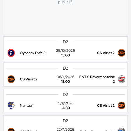
publicité
D2
25/10/2026
Oyonnax Pvfc 3
CS Viriat 2
15:00
D2
08/11/2026
ENT.S Revermontoise
CS Viriat 2
15:00
2
D2
15/11/2026
Nantua 1
CS Viriat 2
14:30
D2
22/11/2026