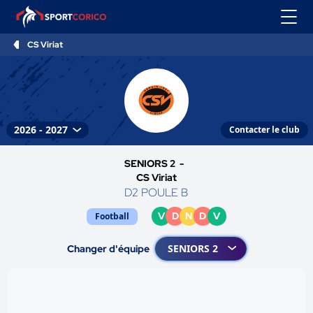
CS Viriat
Contacter le club
SENIORS 2 -
CS Viriat
D2 POULE B
V
D
N
D
V
Football
Changer d'équipe