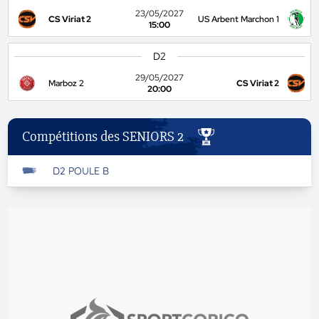
23/05/2027
CS Viriat 2
US Arbent Marchon 1
15:00
D2
29/05/2027
Marboz 2
CS Viriat 2
20:00
Compétitions des SENIORS 2
D2 POULE B