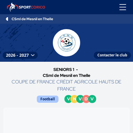
CSml de Mesnil en Thelle
Contacter le club
SENIORS 1 -
CSml de Mesnil en Thelle
COUPE DE FRANCE CRÉDIT AGRICOLE HAUTS DE
FRANCE
V
N
V
D
V
Football