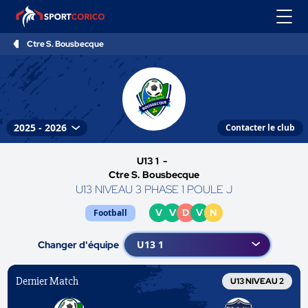
Ctre S. Bousbecque
Contacter le club
U13 1 -
Ctre S. Bousbecque
U13 NIVEAU 3 PHASE 1 POULE J
V
V
D
V
N
Football
Changer d'équipe
Dernier Match
U13 NIVEAU 2