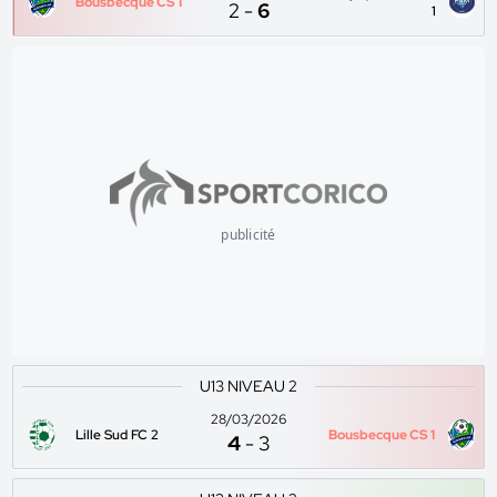
Bousbecque CS 1
2
-
6
1
publicité
U13 NIVEAU 2
28/03/2026
Lille Sud FC 2
Bousbecque CS 1
4
-
3