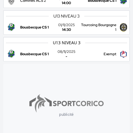
Comines ACS 2
Bousbecque CS 1
14:00
U13 NIVEAU 3
01/11/2025
Tourcoing Bourgogne
Bousbecque CS 1
14:30
1
U13 NIVEAU 3
08/11/2025
Bousbecque CS 1
Exempt
-
publicité