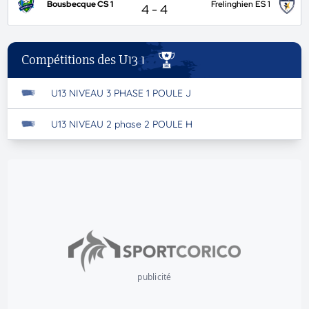
Bousbecque CS 1
Frelinghien ES 1
4
-
4
Compétitions des U13 1
U13 NIVEAU 3 PHASE 1 POULE J
U13 NIVEAU 2 phase 2 POULE H
publicité