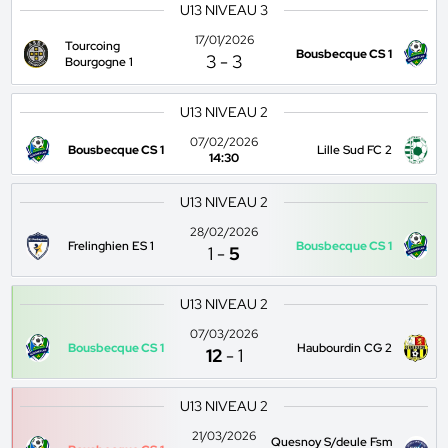
U13 NIVEAU 3
17/01/2026
Tourcoing
Bousbecque CS 1
3
-
3
Bourgogne 1
U13 NIVEAU 2
07/02/2026
Bousbecque CS 1
Lille Sud FC 2
14:30
U13 NIVEAU 2
28/02/2026
Frelinghien ES 1
Bousbecque CS 1
1
-
5
U13 NIVEAU 2
07/03/2026
Bousbecque CS 1
Haubourdin CG 2
12
-
1
U13 NIVEAU 2
21/03/2026
Quesnoy S/deule Fsm