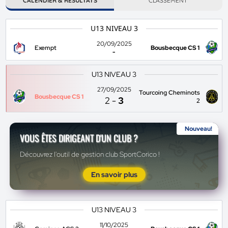
CALENDIER & RÉSULTATS
CLASSEMENT
U13 NIVEAU 3
20/09/2025
Exempt
Bousbecque CS 1
-
U13 NIVEAU 3
27/09/2025
Tourcoing Cheminots
Bousbecque CS 1
2
-
3
2
Nouveau!
VOUS ÊTES DIRIGEANT D'UN CLUB ?
Découvrez l'outil de gestion club SportCorico !
En savoir plus
U13 NIVEAU 3
11/10/2025