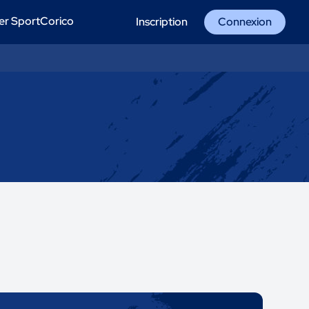
er SportCorico
Inscription
Connexion