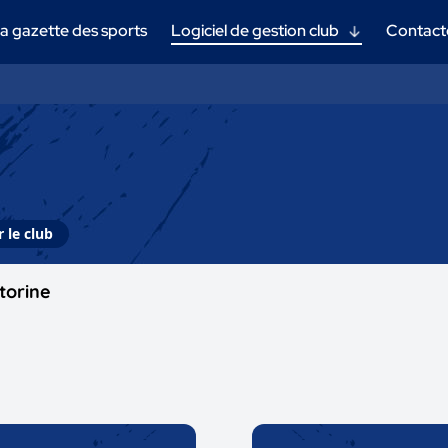
a gazette des sports
Logiciel de gestion club
Contact
 le club
torine