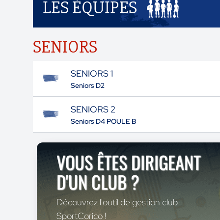
LES ÉQUIPES
SENIORS
SENIORS 1
Seniors D2
SENIORS 2
Seniors D4 POULE B
VOUS ÊTES DIRIGEANT
D'UN CLUB ?
Découvrez l'outil de gestion club
SportCorico !