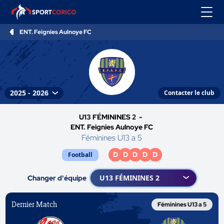
ENT. Feignies Aulnoye FC
Contacter le club
U13 FÉMININES 2 -
ENT. Feignies Aulnoye FC
Féminines U13 a 5
D
D
D
D
D
Football
Changer d'équipe
Dernier Match
Féminines U13 a 5