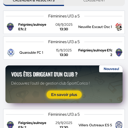
CALENDIER & RÉSULTATS
CLASSEMENT
Féminines U13 a 5
Feignies/aulnoye
08/11/2025
Neuville Escaut Osc 1
Efc 2
13:30
Féminines U13 a 5
15/11/2025
Feignies/aulnoye Efc
Quarouble FC 1
13:30
2
Nouveau!
VOUS ÊTES DIRIGEANT D'UN CLUB ?
Découvrez l'outil de gestion club SportCorico !
En savoir plus
Féminines U13 a 5
Feignies/aulnoye
29/11/2025
Villers Outreaux ES 5
Efc 2
13:30