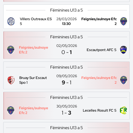
Féminines U13 a 5
Villers Outreaux ES
28/03/2026
Feignies/aulnoye Efc
5
13:30
2
Féminines U13 a 5
02/05/2026
Feignies/aulnoye
Escautpont AFC 5
0
-
1
Efc 2
Féminines U13 a 5
09/05/2026
Bruay Sur Escaut
Feignies/aulnoye Efc
9
-
1
Spo 1
2
Féminines U13 a 5
30/05/2026
Feignies/aulnoye
Lecelles Rosult FC 5
1
-
3
Efc 2
Féminines U13 a 5