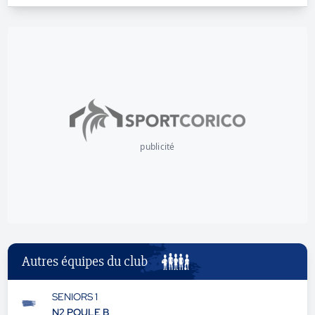
publicité
Autres équipes du club
SENIORS 1
N2 POULE B