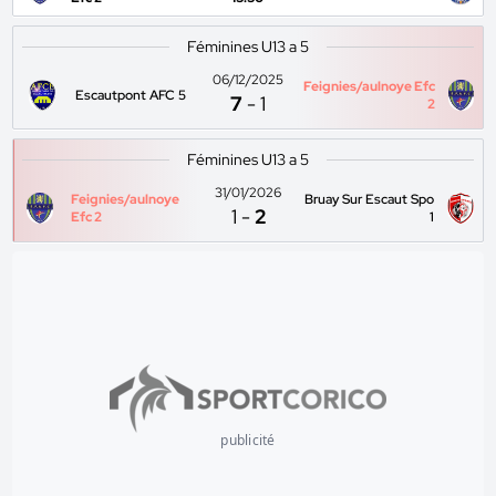
Féminines U13 a 5
06/12/2025
Feignies/aulnoye Efc
Escautpont AFC 5
7
-
1
2
Féminines U13 a 5
31/01/2026
Feignies/aulnoye
Bruay Sur Escaut Spo
1
-
2
Efc 2
1
publicité