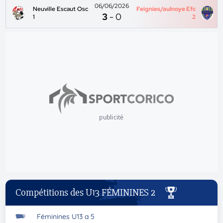
06/06/2026
Neuville Escaut Osc
Feignies/aulnoye Efc
3
-
0
1
2
publicité
Compétitions des U13 FÉMININES 2
Féminines U13 a 5