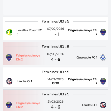
Féminines U13 a 5
07/02/2026
Lecelles Rosult FC
Feignies/aulnoye Efc
1
-
1
5
2
Féminines U13 a 5
07/03/2026
Feignies/aulnoye
Quarouble FC 1
4
-
6
Efc 2
Féminines U13 a 5
14/03/2026
Feignies/aulnoye Efc
Landas O. 1
13:30
2
Féminines U13 a 5
21/03/2026
Feignies/aulnoye
Landas O. 1
4
-
6
Efc 2