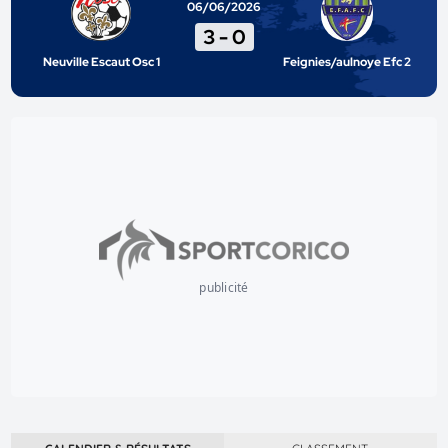
06/06/2026
3
-
0
Neuville Escaut Osc 1
Feignies/aulnoye Efc 2
publicité