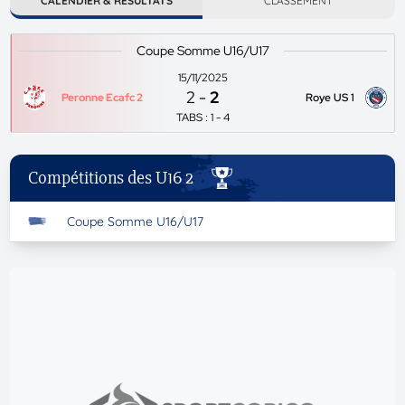
CALENDIER & RÉSULTATS
CLASSEMENT
Coupe Somme U16/U17
15/11/2025
2
-
2
Peronne Ecafc 2
Roye US 1
TABS : 1 - 4
Compétitions des U16 2
Coupe Somme U16/U17