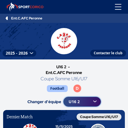
Ent.C.AFC Peronne
Contacter le club
U16 2 -
Ent.C.AFC Peronne
Coupe Somme U16/U17
D
Football
Changer d'équipe
Dernier Match
Coupe Somme U16/U17
15/11/2025