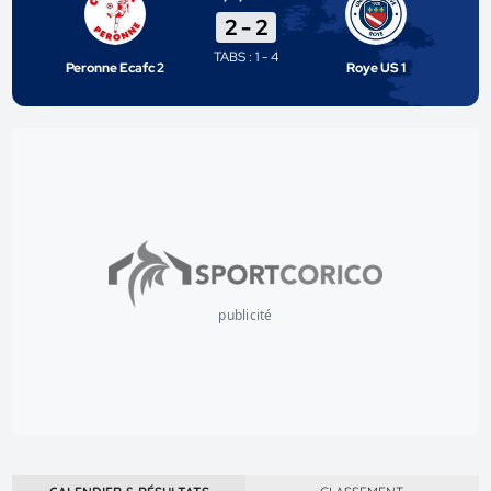
2
-
2
TABS : 1 - 4
Peronne Ecafc 2
Roye US 1
publicité