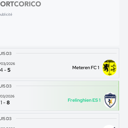
ublicité
U15 D3
/03/2026
Meteren FC 1
4
-
5
U15 D3
/03/2026
Frelinghien ES 1
1
-
8
U15 D3