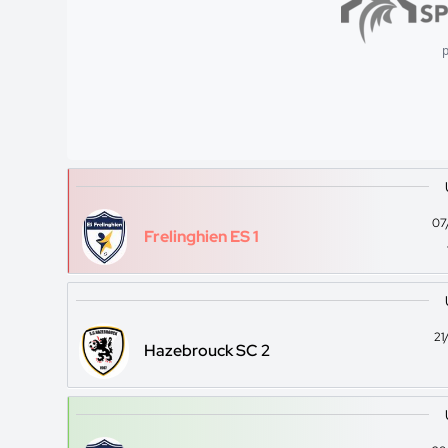
p
07
Frelinghien ES 1
21
Hazebrouck SC 2