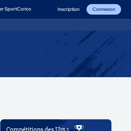
er SportCorico
Inscription
Connexion
Compétitions des U15 1