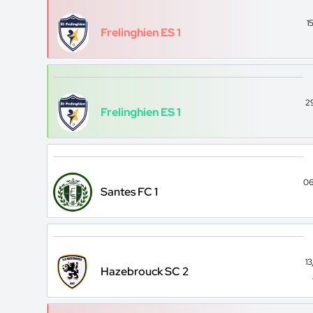
1
Frelinghien ES 1
2
Frelinghien ES 1
06
Santes FC 1
1
Hazebrouck SC 2