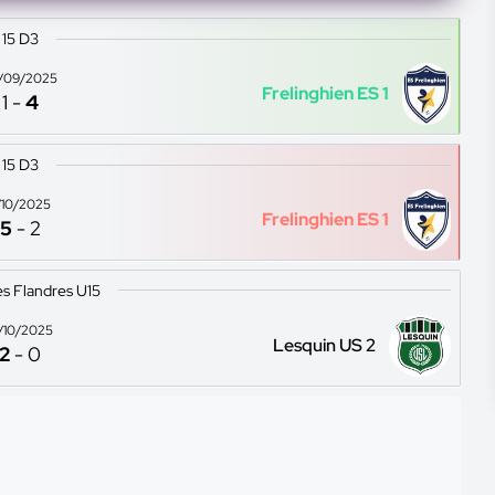
15 D3
/09/2025
Frelinghien ES 1
1
-
4
15 D3
1/10/2025
Frelinghien ES 1
5
-
2
s Flandres U15
8/10/2025
Lesquin US 2
2
-
0