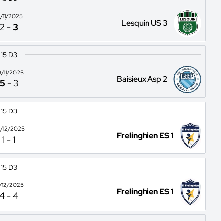
5/11/2025
Lesquin US 3
2
-
3
15 D3
9/11/2025
Baisieux Asp 2
5
-
3
15 D3
/12/2025
Frelinghien ES 1
1
-
1
15 D3
3/12/2025
Frelinghien ES 1
4
-
4