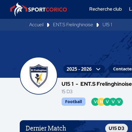
Recherche club
L
Accueil
ENT.S Frelinghinoise
U15 1
Contacter
U15 1 -
ENT.S Frelinghinois
15 D3
Football
V
N
V
V
V
Dernier Match
U15 D3