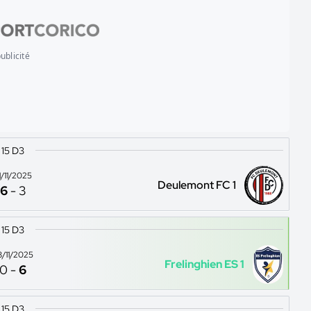
ublicité
15 D3
1/11/2025
Deulemont FC 1
6
-
3
15 D3
8/11/2025
Frelinghien ES 1
0
-
6
15 D3