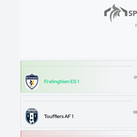
p
0
Frelinghien ES 1
0
Toufflers AF 1