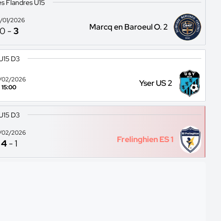
s Flandres U15
/01/2026
Marcq en Baroeul O. 2
0
-
3
U15 D3
/02/2026
Yser US 2
15:00
U15 D3
/02/2026
Frelinghien ES 1
4
-
1