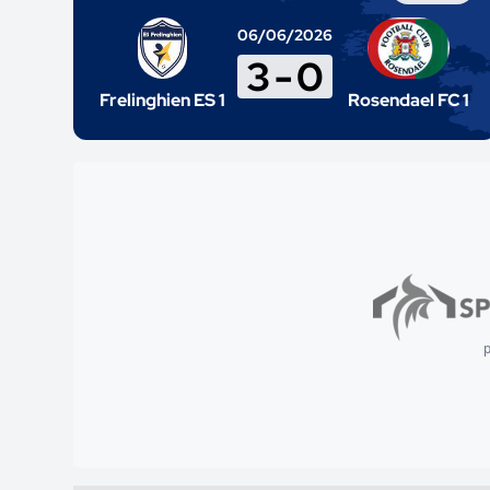
06/06/2026
3
-
0
Frelinghien ES 1
Rosendael FC 1
p