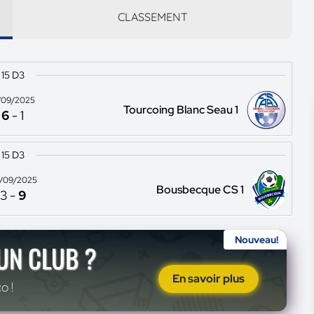
CLASSEMENT
15 D3
/09/2025
Tourcoing Blanc Seau 1
6
-
1
15 D3
/09/2025
Bousbecque CS 1
3
-
9
Nouveau!
'UN CLUB ?
En savoir plus
o !