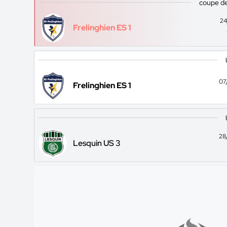
coupe de
24
Frelinghien ES 1
07
Frelinghien ES 1
28
Lesquin US 3