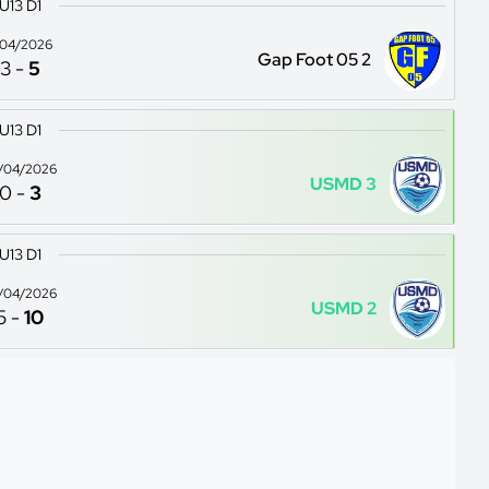
U13 D1
1/04/2026
Gap Foot 05 2
3
-
5
U13 D1
/04/2026
USMD 3
0
-
3
U13 D1
/04/2026
USMD 2
5
-
10