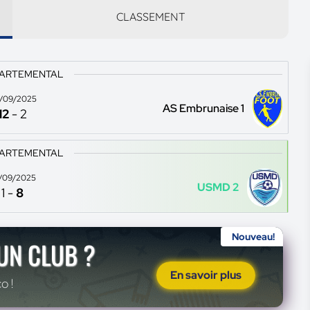
CLASSEMENT
PARTEMENTAL
/09/2025
AS Embrunaise 1
12
-
2
PARTEMENTAL
/09/2025
USMD 2
1
-
8
Nouveau!
'UN CLUB ?
En savoir plus
o !