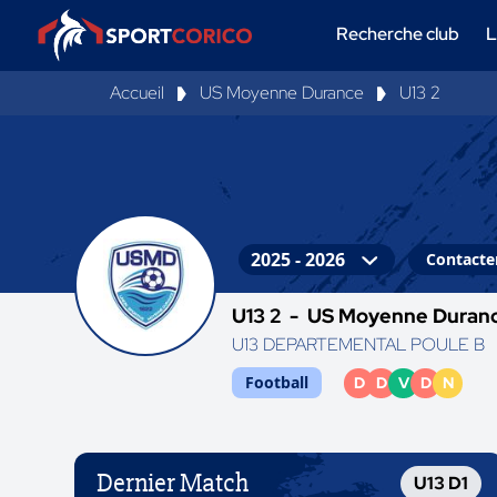
Recherche club
L
Accueil
US Moyenne Durance
U13 2
Contacter
U13 2 -
US Moyenne Duran
U13 DEPARTEMENTAL POULE B
Football
D
D
V
D
N
Dernier Match
U13 D1