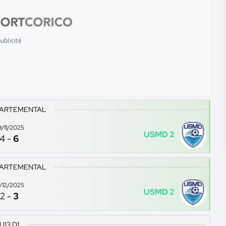
ublicité
PARTEMENTAL
9/11/2025
USMD 2
4
-
6
PARTEMENTAL
3/12/2025
USMD 2
2
-
3
U13 D1