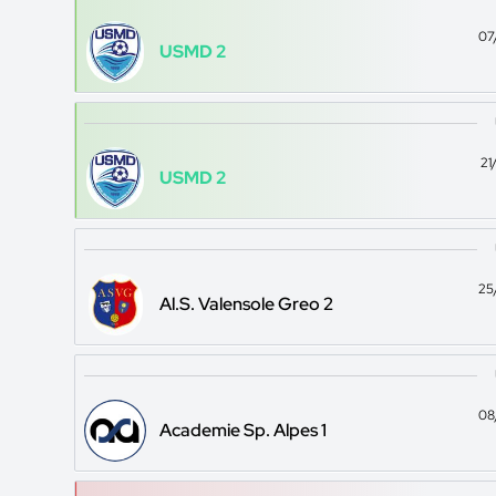
07
USMD 2
21
USMD 2
25
Al.S. Valensole Greo 2
08
Academie Sp. Alpes 1