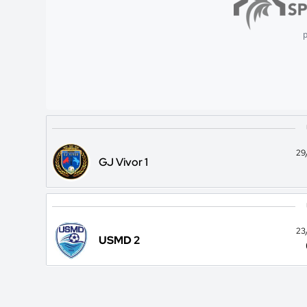
p
29
GJ Vivor 1
23
USMD 2