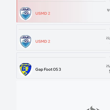
1
USMD 2
22
USMD 2
25
Gap Foot 05 3