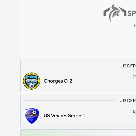
p
U13 DE
2
Chorges O. 2
U13 DE
1
US Veynes Serres 1