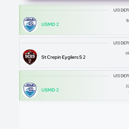
U13 DE
1
USMD 2
U13 DE
0
St Crepin Eygliers S 2
U13 DE
2
USMD 2