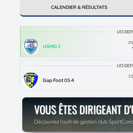
CALENDIER & RÉSULTATS
U13 DE
20
USMD 2
U13 DE
27
Gap Foot 05 4
VOUS ÊTES DIRIGEANT D
Découvrez l'outil de gestion club SportCoric