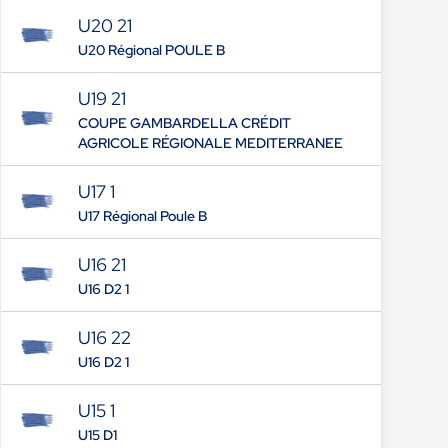
U20 21
U20 Régional POULE B
U19 21
COUPE GAMBARDELLA CRÉDIT
AGRICOLE RÉGIONALE MEDITERRANEE
U17 1
U17 Régional Poule B
U16 21
U16 D2 1
U16 22
U16 D2 1
U15 1
U15 D1