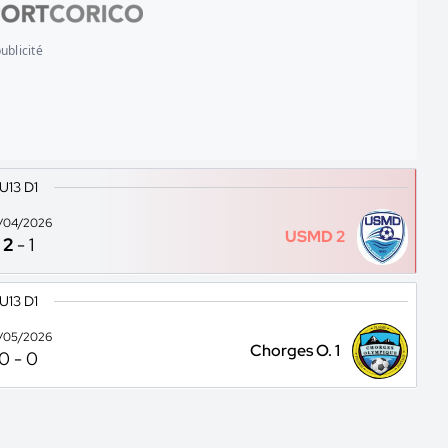
ublicité
U13 D1
/04/2026
USMD 2
2
-
1
U13 D1
/05/2026
Chorges O. 1
0
-
0