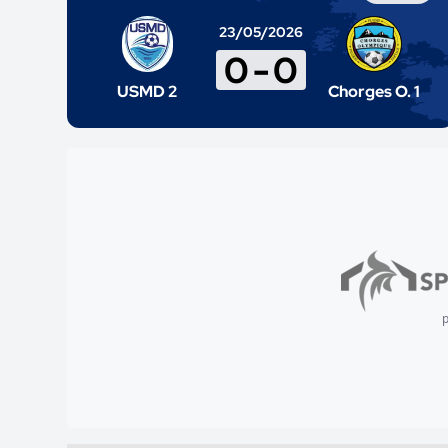
23/05/2026
0
-
0
USMD 2
Chorges O. 1
p