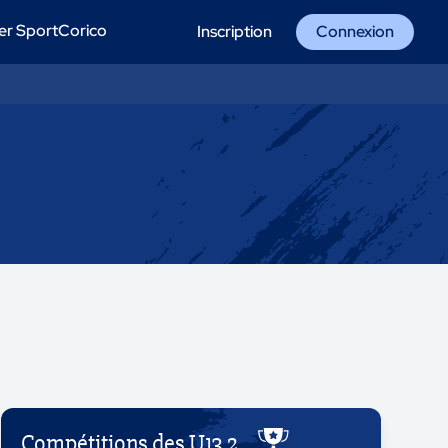
er SportCorico
Inscription
Connexion
Compétitions des U13 2