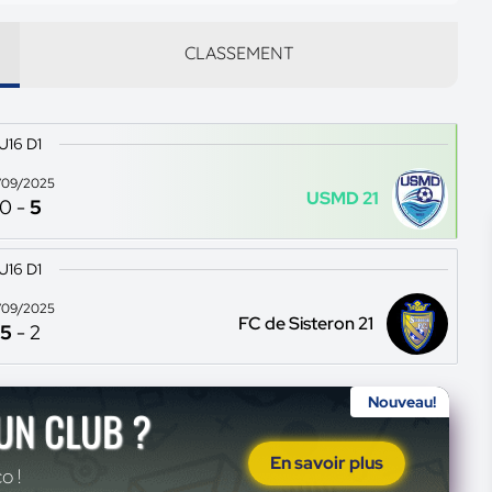
CLASSEMENT
U16 D1
/09/2025
USMD 21
0
-
5
U16 D1
/09/2025
FC de Sisteron 21
5
-
2
Nouveau!
'UN CLUB ?
En savoir plus
o !