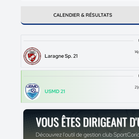
CALENDIER & RÉSULTATS
14
Laragne Sp. 21
21
USMD 21
VOUS ÊTES DIRIGEANT D
Découvrez l'outil de gestion club SportCoric