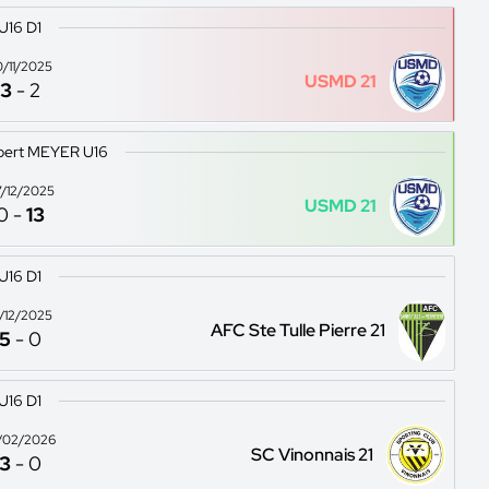
U16 D1
0/11/2025
USMD 21
3
-
2
bert MEYER U16
/12/2025
USMD 21
0
-
13
U16 D1
4/12/2025
AFC Ste Tulle Pierre 21
5
-
0
U16 D1
/02/2026
SC Vinonnais 21
3
-
0