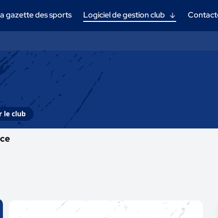
a gazette des sports
Logiciel de gestion club
Contact
 le club
nce