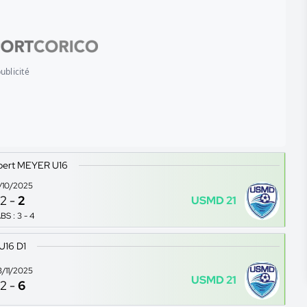
ublicité
bert MEYER U16
9/10/2025
2
-
2
USMD 21
BS : 3 - 4
U16 D1
3/11/2025
USMD 21
2
-
6