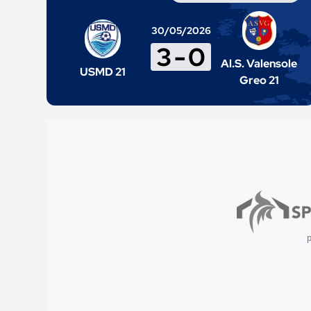
30/05/2026
3
-
0
Al.S. Valensole
USMD 21
Greo 21
p