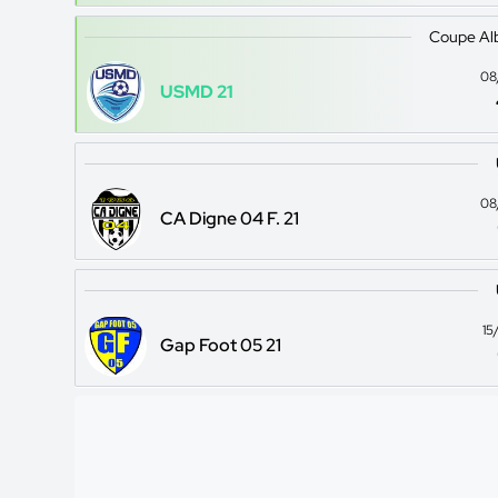
Coupe Al
08
USMD 21
08
CA Digne 04 F. 21
15
Gap Foot 05 21