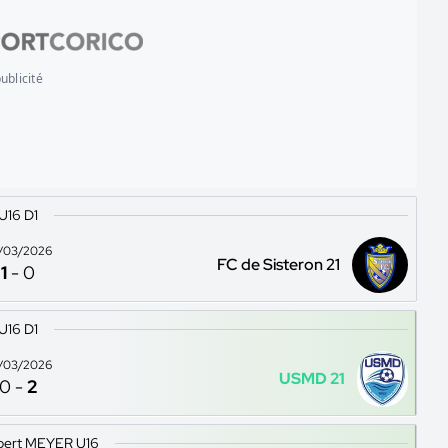
ublicité
U16 D1
/03/2026
FC de Sisteron 21
1
-
0
U16 D1
/03/2026
USMD 21
0
-
2
bert MEYER U16