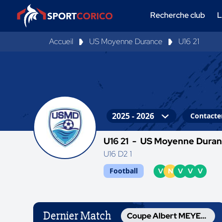
Recherche club
L
Accueil
US Moyenne Durance
U16 21
Contacter
U16 21 -
US Moyenne Dura
U16 D2 1
Football
V
N
V
V
V
Dernier Match
Coupe Albert MEYER U16