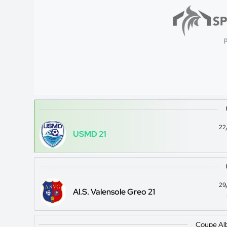
p
22
USMD 21
29
Al.S. Valensole Greo 21
Coupe Al