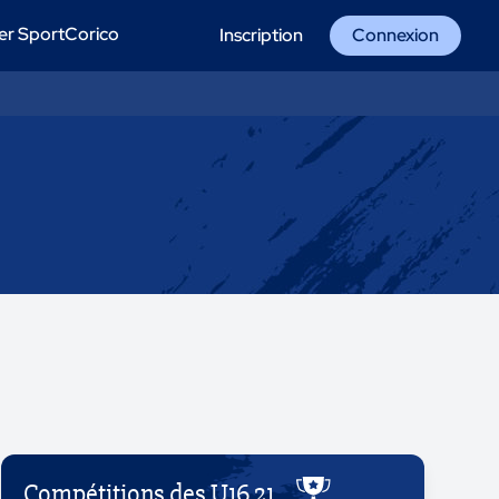
er SportCorico
Inscription
Connexion
Compétitions des U16 21