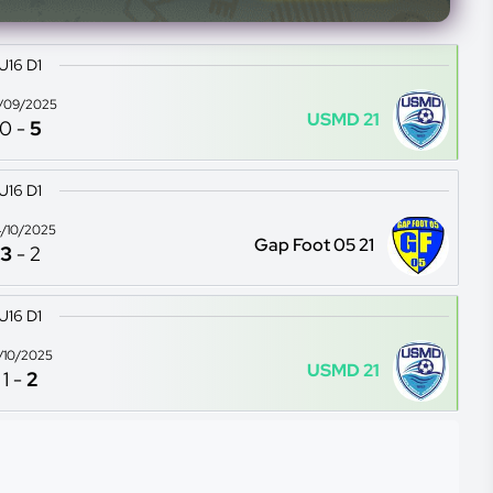
U16 D1
/09/2025
USMD 21
0
-
5
U16 D1
/10/2025
Gap Foot 05 21
3
-
2
U16 D1
2/10/2025
USMD 21
1
-
2