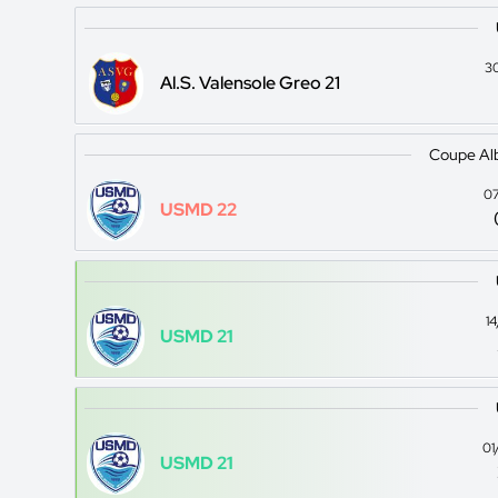
3
Al.S. Valensole Greo 21
Coupe Al
07
USMD 22
1
USMD 21
01
USMD 21