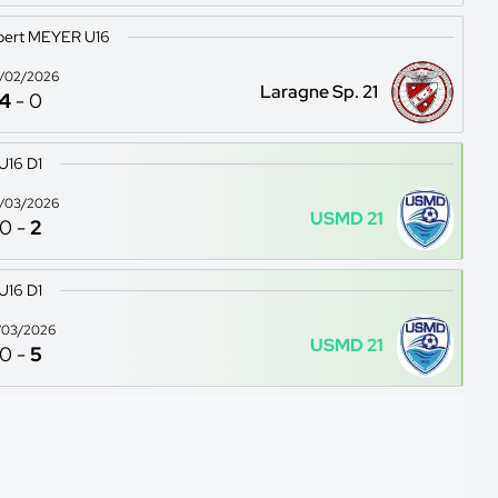
bert MEYER U16
/02/2026
Laragne Sp. 21
4
-
0
U16 D1
/03/2026
USMD 21
0
-
2
U16 D1
/03/2026
USMD 21
0
-
5