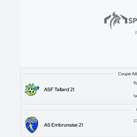
p
Coupe Al
1
ASF Tallard 21
TA
2
AS Embrunaise 21