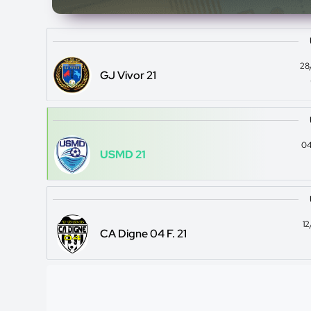
28
GJ Vivor 21
04
USMD 21
1
CA Digne 04 F. 21