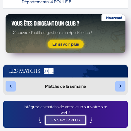
Départemental 4 POULE B
Nouveau!
VOUS ÊTES DIRIGEANT D'UN CLUB ?
Découvrez l'outil de gestion club SportCorico !
En savoir plus
LES MATCHS
<
>
Matchs de la semaine
Intégrez les matchs de votre club sur votre site
web !
EN SAVOIR PLUS