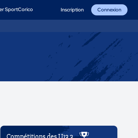
er SportCorico
Inscription
Connexion
Compétitions des U13 3