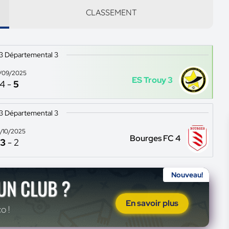
CLASSEMENT
13 Départemental 3
/09/2025
ES Trouy 3
4
-
5
13 Départemental 3
/10/2025
Bourges FC 4
3
-
2
Nouveau!
'UN CLUB ?
En savoir plus
o !