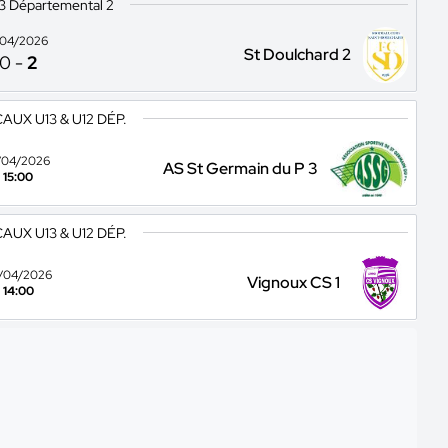
13 Départemental 2
1/04/2026
St Doulchard 2
0
-
2
UX U13 & U12 DÉP.
/04/2026
AS St Germain du P 3
15:00
UX U13 & U12 DÉP.
/04/2026
Vignoux CS 1
14:00