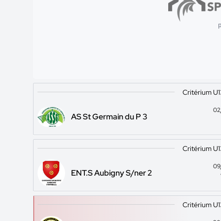
p
Critérium U
02
AS St Germain du P 3
Critérium U
09
ENT.S Aubigny S/ner 2
Critérium U