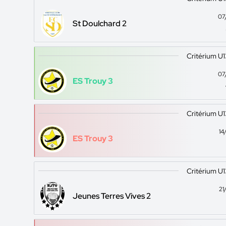
07
St Doulchard 2
Critérium U
07
ES Trouy 3
Critérium U
14
ES Trouy 3
Critérium U
21
Jeunes Terres Vives 2