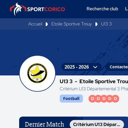
Recherche club
L
Accueil
Etoile Sportive Trouy
U13 3
Contacter
U13 3 -
Etoile Sportive Tro
Critérium U13 Départemental 3 P
Football
D
D
D
D
D
Dernier Match
Critérium U13 Départemental 2