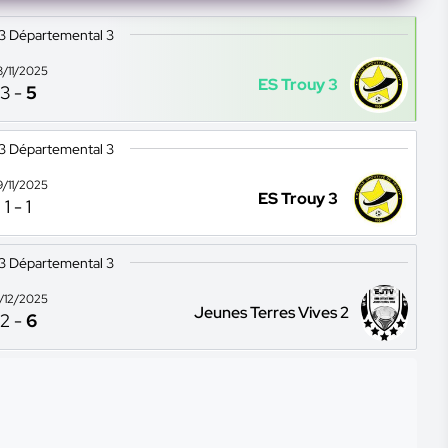
13 Départemental 3
8/11/2025
ES Trouy 3
3
-
5
13 Départemental 3
9/11/2025
ES Trouy 3
1
-
1
13 Départemental 3
3/12/2025
Jeunes Terres Vives 2
2
-
6