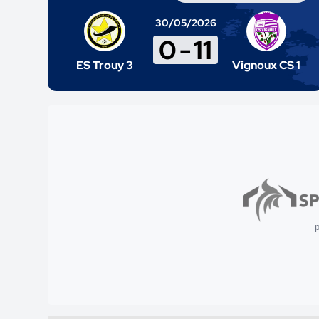
30/05/2026
0
-
11
ES Trouy 3
Vignoux CS 1
p