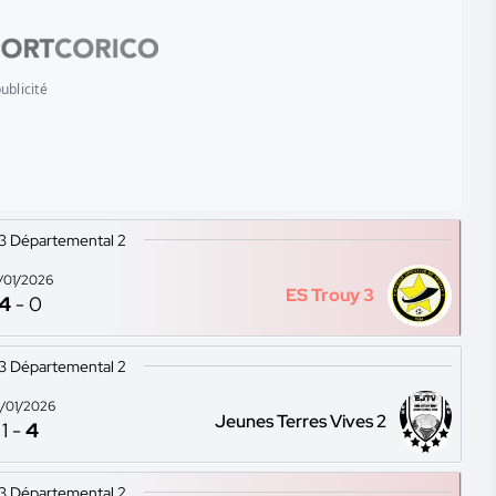
ublicité
13 Départemental 2
7/01/2026
ES Trouy 3
4
-
0
13 Départemental 2
/01/2026
Jeunes Terres Vives 2
1
-
4
13 Départemental 2