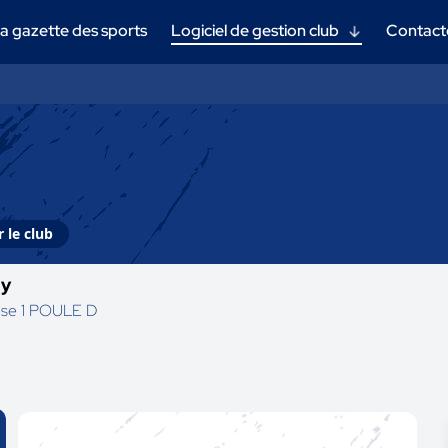
a gazette des sports
Logiciel de gestion club
Contact
 le club
uy
hase 1 POULE D