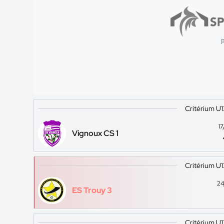
p
Critérium U
1
Vignoux CS 1
Critérium U
24
ES Trouy 3
Critérium U