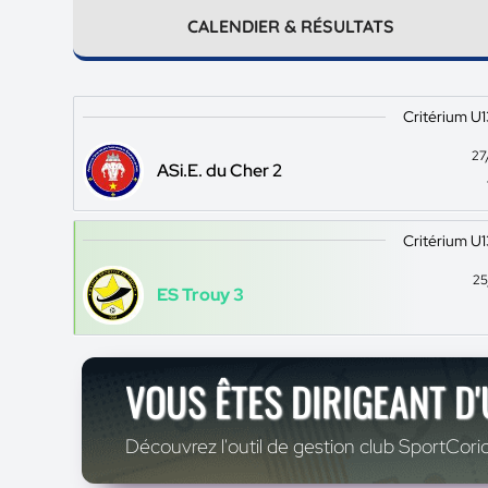
CALENDIER & RÉSULTATS
Critérium U
27
ASi.E. du Cher 2
Critérium U
25
ES Trouy 3
VOUS ÊTES DIRIGEANT D
Découvrez l'outil de gestion club SportCoric