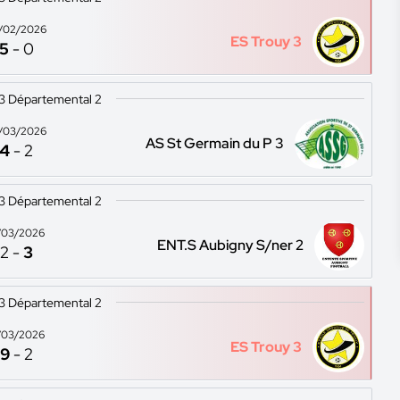
/02/2026
ES Trouy 3
5
-
0
13 Départemental 2
/03/2026
AS St Germain du P 3
4
-
2
13 Départemental 2
/03/2026
ENT.S Aubigny S/ner 2
2
-
3
13 Départemental 2
/03/2026
ES Trouy 3
9
-
2