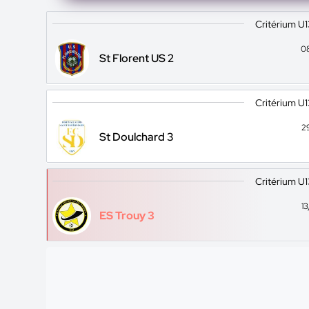
Critérium U
0
St Florent US 2
Critérium U
2
St Doulchard 3
Critérium U
1
ES Trouy 3