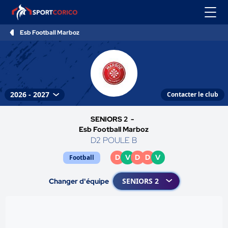
Esb Football Marboz
Contacter le club
SENIORS 2 -
Esb Football Marboz
D2 POULE B
D
V
D
D
V
Football
Changer d'équipe