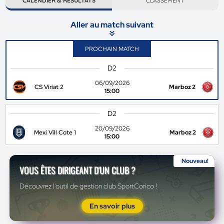
CALENDIER & RÉSULTATS
CLASSEMENT
Aller au match suivant
PROCHAIN MATCH
D2
06/09/2026
CS Viriat 2
Marboz 2
15:00
D2
20/09/2026
Mexi Vill Cote 1
Marboz 2
15:00
Nouveau!
VOUS ÊTES DIRIGEANT D'UN CLUB ?
Découvrez l'outil de gestion club SportCorico !
En savoir plus