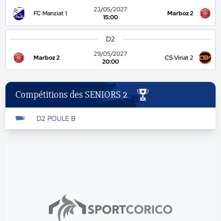
23/05/2027
FC Manziat 1
Marboz 2
15:00
D2
29/05/2027
Marboz 2
CS Viriat 2
20:00
Compétitions des SENIORS 2
D2 POULE B