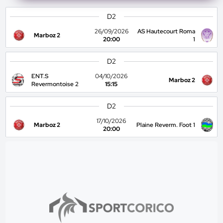
D2
26/09/2026
AS Hautecourt Roma
Marboz 2
20:00
1
D2
ENT.S
04/10/2026
Marboz 2
Revermontoise 2
15:15
D2
17/10/2026
Marboz 2
Plaine Reverm. Foot 1
20:00