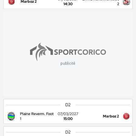
Marboz 2
14:30
2
publicité
D2
Plaine Reverm. Foot
07/03/2027
Marboz 2
1
15:00
D2