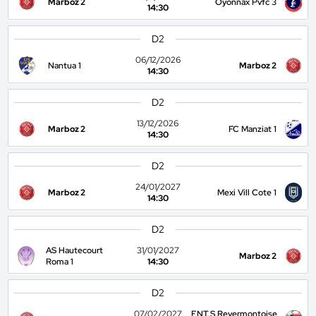
Marboz 2
Oyonnax Pvfc 3
14:30
D2
06/12/2026
Nantua 1
Marboz 2
14:30
D2
13/12/2026
Marboz 2
FC Manziat 1
14:30
D2
24/01/2027
Marboz 2
Mexi Vill Cote 1
14:30
D2
AS Hautecourt
31/01/2027
Marboz 2
Roma 1
14:30
D2
07/02/2027
ENT.S Revermontoise