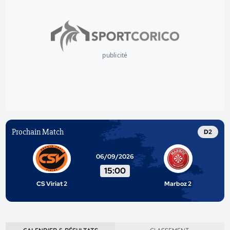
publicité
Prochain Match
D2
06/09/2026
15:00
CS Viriat 2
Marboz 2