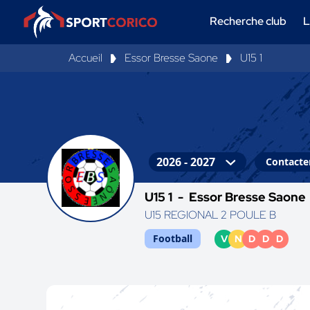
Recherche club
L
Accueil
Essor Bresse Saone
U15 1
Contacter
U15 1 -
Essor Bresse Saone
U15 REGIONAL 2 POULE B
Football
V
N
D
D
D