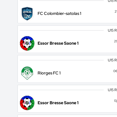
U15 
2
FC Colombier-satolas 1
U15 
2
Essor Bresse Saone 1
U15 
06
Riorges FC 1
U15 
1
Essor Bresse Saone 1