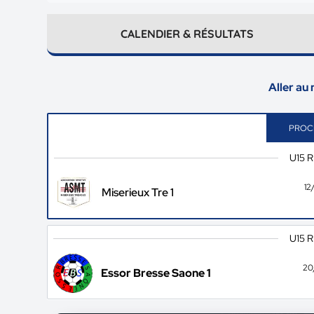
CALENDIER & RÉSULTATS
Aller au
PROC
U15 
12
Miserieux Tre 1
U15 
20
Essor Bresse Saone 1