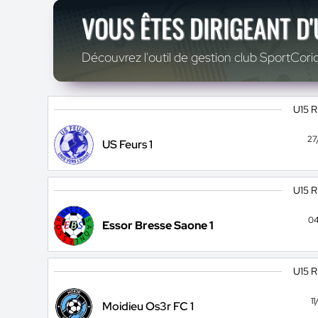
VOUS ÊTES DIRIGEANT D
Découvrez l'outil de gestion club SportCoric
U15 
27
US Feurs 1
U15 
04
Essor Bresse Saone 1
U15 
1
Moidieu Os3r FC 1