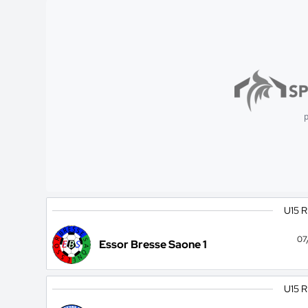
p
U15 
07
Essor Bresse Saone 1
U15 