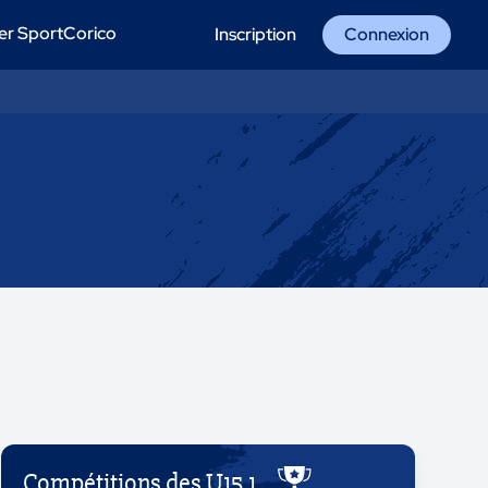
er SportCorico
Inscription
Connexion
Compétitions des U15 1