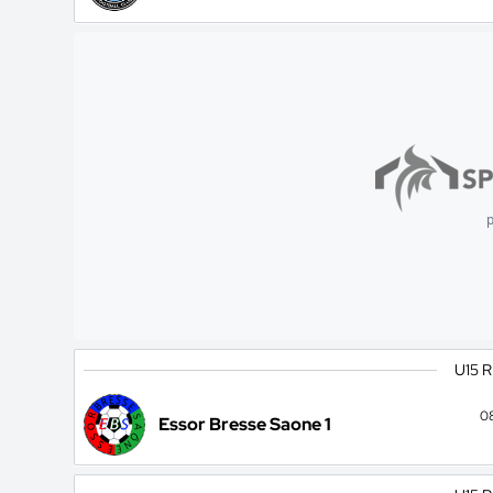
p
U15 
0
Essor Bresse Saone 1