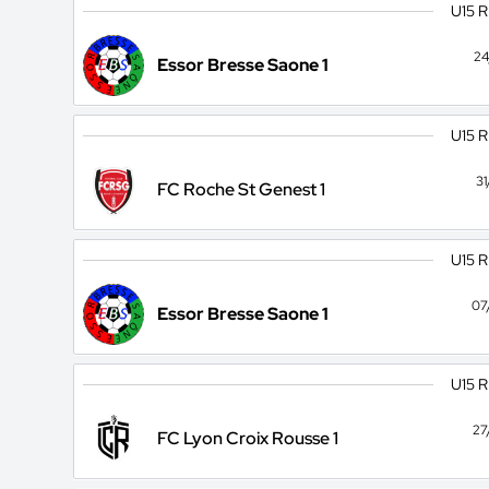
U15 
24
Essor Bresse Saone 1
U15 
3
FC Roche St Genest 1
U15 
07
Essor Bresse Saone 1
U15 
27
FC Lyon Croix Rousse 1