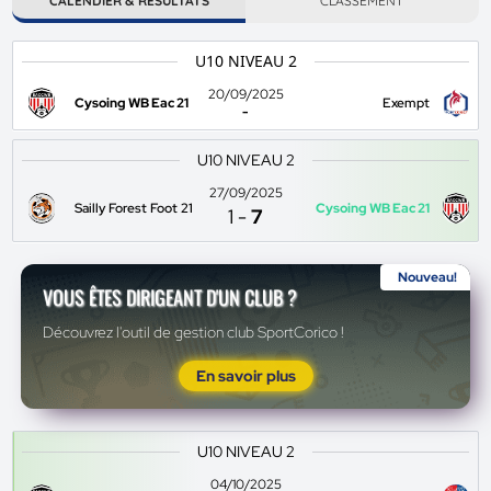
CALENDIER & RÉSULTATS
CLASSEMENT
U10 NIVEAU 2
20/09/2025
Cysoing WB Eac 21
Exempt
-
U10 NIVEAU 2
27/09/2025
Sailly Forest Foot 21
Cysoing WB Eac 21
1
-
7
Nouveau!
VOUS ÊTES DIRIGEANT D'UN CLUB ?
Découvrez l'outil de gestion club SportCorico !
En savoir plus
U10 NIVEAU 2
04/10/2025