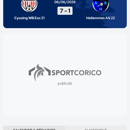
06/06/2026
7
-
1
Cysoing WB Eac 21
Hellemmes AS 22
publicité