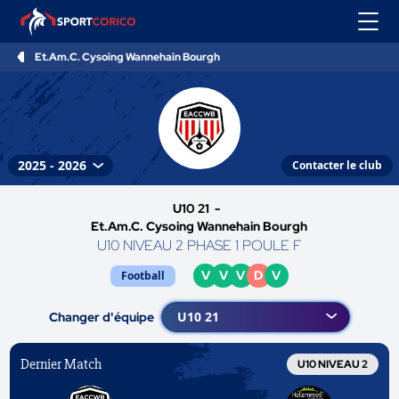
Et.Am.C. Cysoing Wannehain Bourgh
Contacter le club
U10 21 -
Et.Am.C. Cysoing Wannehain Bourgh
U10 NIVEAU 2 PHASE 1 POULE F
V
V
V
D
V
Football
Changer d'équipe
Dernier Match
U10 NIVEAU 2