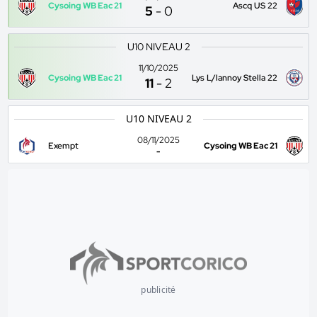
Cysoing WB Eac 21
Ascq US 22
5
-
0
U10 NIVEAU 2
11/10/2025
Cysoing WB Eac 21
Lys L/lannoy Stella 22
11
-
2
U10 NIVEAU 2
08/11/2025
Exempt
Cysoing WB Eac 21
-
publicité