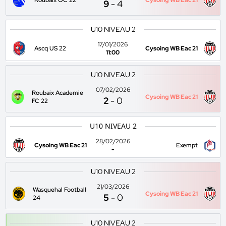
Roubaix OC 22
Cysoing WB Eac 21
9
-
4
U10 NIVEAU 2
17/01/2026
Ascq US 22
Cysoing WB Eac 21
11:00
U10 NIVEAU 2
07/02/2026
Roubaix Academie
Cysoing WB Eac 21
2
-
0
FC 22
U10 NIVEAU 2
28/02/2026
Cysoing WB Eac 21
Exempt
-
U10 NIVEAU 2
21/03/2026
Wasquehal Football
Cysoing WB Eac 21
5
-
0
24
U10 NIVEAU 2