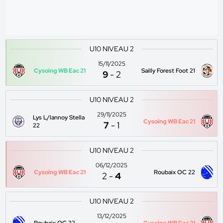
U10 NIVEAU 2
15/11/2025
Cysoing WB Eac 21
Sailly Forest Foot 21
9
-
2
U10 NIVEAU 2
29/11/2025
Lys L/lannoy Stella
Cysoing WB Eac 21
7
-
1
22
U10 NIVEAU 2
06/12/2025
Cysoing WB Eac 21
Roubaix OC 22
2
-
4
U10 NIVEAU 2
13/12/2025