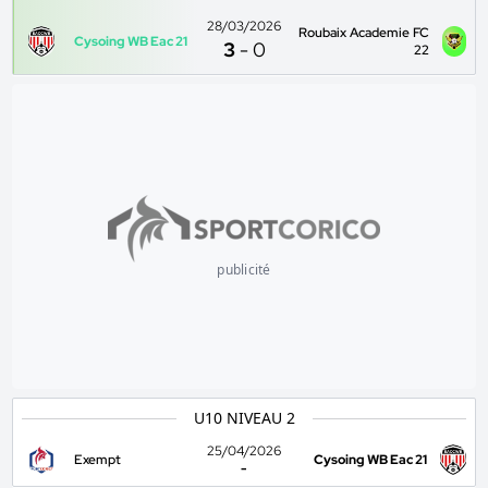
28/03/2026
Roubaix Academie FC
Cysoing WB Eac 21
3
-
0
22
publicité
U10 NIVEAU 2
25/04/2026
Exempt
Cysoing WB Eac 21
-