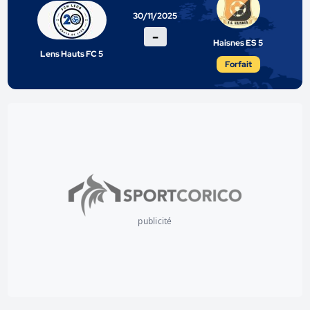
30/11/2025
-
Haisnes ES 5
Lens Hauts FC 5
Forfait
publicité