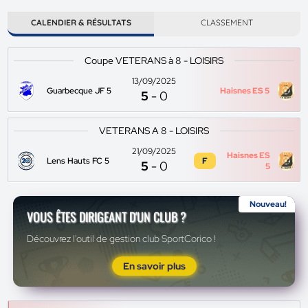
CALENDIER & RÉSULTATS
CLASSEMENT
Coupe VETERANS à 8 - LOISIRS
13/09/2025
Guarbecque JF 5
Haisnes ES 5
5
-
0
VETERANS A 8 - LOISIRS
21/09/2025
Haisnes ES
Lens Hauts FC 5
F
5
-
0
5
Nouveau!
VOUS ÊTES DIRIGEANT D'UN CLUB ?
Découvrez l'outil de gestion club SportCorico !
En savoir plus