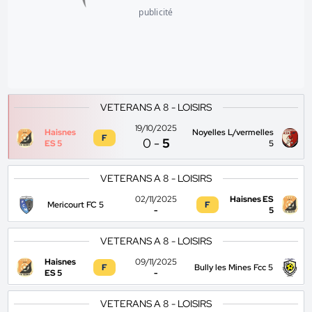
publicité
VETERANS A 8 - LOISIRS
19/10/2025
Haisnes
Noyelles L/vermelles
F
0
-
5
ES 5
5
VETERANS A 8 - LOISIRS
02/11/2025
Haisnes ES
Mericourt FC 5
F
-
5
VETERANS A 8 - LOISIRS
Haisnes
09/11/2025
F
Bully les Mines Fcc 5
ES 5
-
VETERANS A 8 - LOISIRS