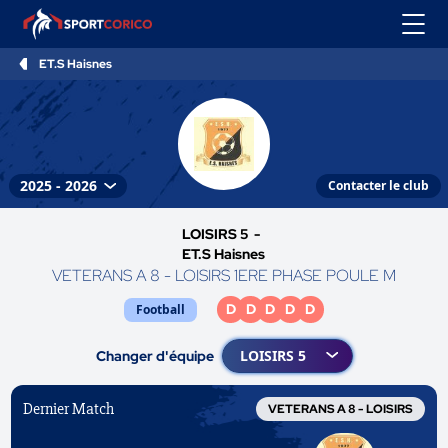
ET.S Haisnes
Contacter le club
LOISIRS 5 -
ET.S Haisnes
VETERANS A 8 - LOISIRS 1ERE PHASE POULE M
D
D
D
D
D
Football
Changer d'équipe
Dernier Match
VETERANS A 8 - LOISIRS