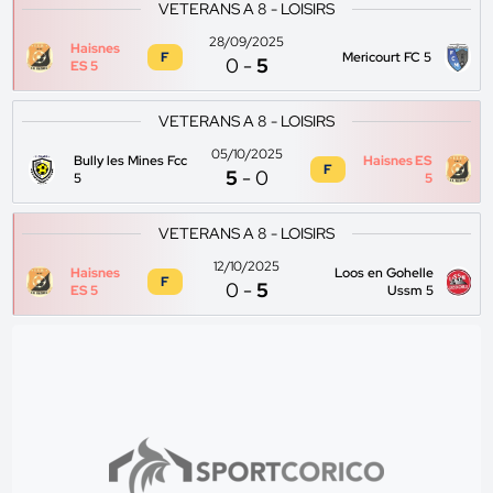
VETERANS A 8 - LOISIRS
28/09/2025
Haisnes
F
Mericourt FC 5
0
-
5
ES 5
VETERANS A 8 - LOISIRS
05/10/2025
Bully les Mines Fcc
Haisnes ES
F
5
-
0
5
5
VETERANS A 8 - LOISIRS
12/10/2025
Haisnes
Loos en Gohelle
F
0
-
5
ES 5
Ussm 5