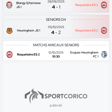
28/09/2025
Blangy S/ternoise
Roquetoire ES 2
4
-
1
JS 1
SENIORS D4
05/10/2025
Heuringhem JS 1
Roquetoire ES 2
4
-
2
MATCHS AMICAUX SENIORS
12/10/2025
Ecques Heuringhem
Roquetoire ES 2
10:30
FC 1
publicité