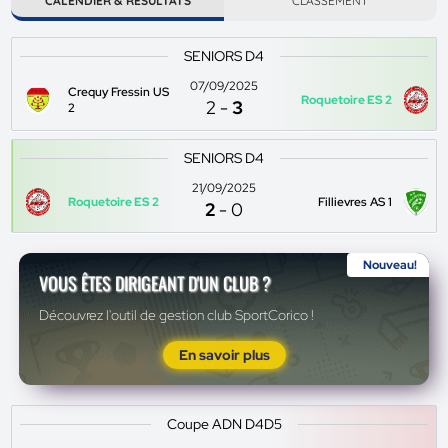
CALENDIER & RÉSULTATS
CLASSEMENT
SENIORS D4
07/09/2025
Crequy Fressin US
Roquetoire ES 2
2
-
3
2
SENIORS D4
21/09/2025
Roquetoire ES 2
Fillievres AS 1
2
-
0
Nouveau!
VOUS ÊTES DIRIGEANT D'UN CLUB ?
Découvrez l'outil de gestion club SportCorico !
En savoir plus
Coupe ADN D4D5