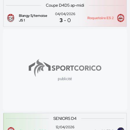
Coupe D4D5 ap-midi
04/04/2026
Blangy S/ternoise
Roquetoire ES 2
3
-
0
JS 1
publicité
SENIORS D4
12/04/2026