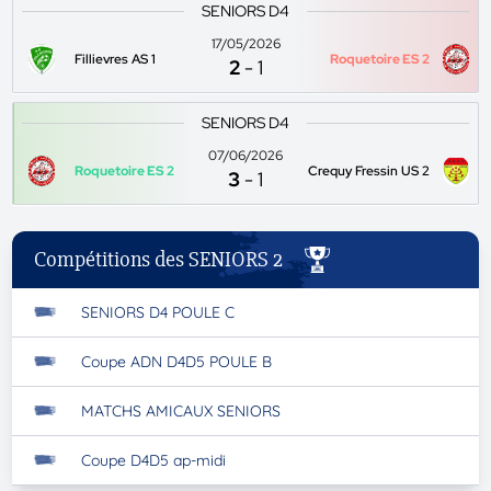
SENIORS D4
17/05/2026
Fillievres AS 1
Roquetoire ES 2
2
-
1
SENIORS D4
07/06/2026
Roquetoire ES 2
Crequy Fressin US 2
3
-
1
Compétitions des SENIORS 2
SENIORS D4 POULE C
Coupe ADN D4D5 POULE B
MATCHS AMICAUX SENIORS
Coupe D4D5 ap-midi