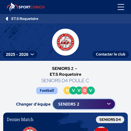
ET.S Roquetoire
Contacter le club
SENIORS 2 -
ET.S Roquetoire
SENIORS D4 POULE C
N
V
V
D
V
Football
Changer d'équipe
Dernier Match
SENIORS D4