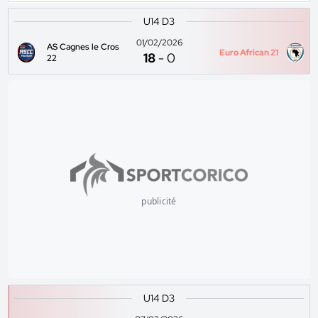
U14 D3
01/02/2026
AS Cagnes le Cros
Euro African 21
18
-
0
22
publicité
U14 D3