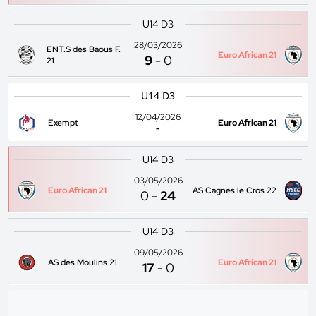
U14 D3
28/03/2026
ENT.S des Baous F.
Euro African 21
9
-
0
21
U14 D3
12/04/2026
Exempt
Euro African 21
-
U14 D3
03/05/2026
Euro African 21
AS Cagnes le Cros 22
0
-
24
U14 D3
09/05/2026
AS des Moulins 21
Euro African 21
17
-
0