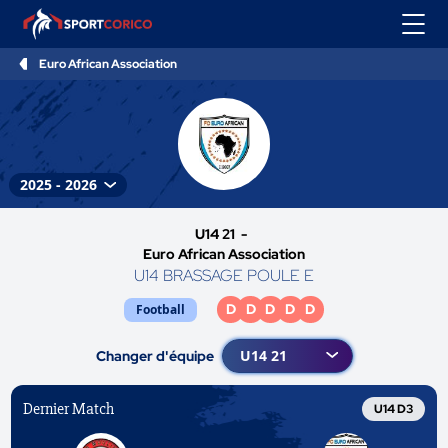
Euro African Association
U14 21 -
Euro African Association
U14 BRASSAGE POULE E
D
D
D
D
D
Football
Changer d'équipe
Dernier Match
U14 D3