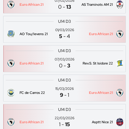
07/02/2026
Euro African 21
AS Traminots AM 21
0
-
13
U14 D3
01/03/2026
AO Tou/levens 21
Euro African 21
5
-
4
U14 D3
07/03/2026
Euro African 21
Rev.S. St Isidore 22
0
-
3
U14 D3
15/03/2026
FC de Carros 22
Euro African 21
9
-
1
U14 D3
22/03/2026
Euro African 21
Asptt Nice 21
1
-
15