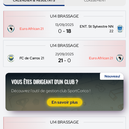
CALENDIER & RÉSULTATS
CLASSEMENT
U14 BRASSAGE
13/09/2025
ENT. St Sylvestre NN
Euro African 21
0
-
18
22
U14 BRASSAGE
21/09/2025
FC de Carros 21
Euro African 21
21
-
0
Nouveau!
VOUS ÊTES DIRIGEANT D'UN CLUB ?
Découvrez l'outil de gestion club SportCorico !
En savoir plus
U14 BRASSAGE