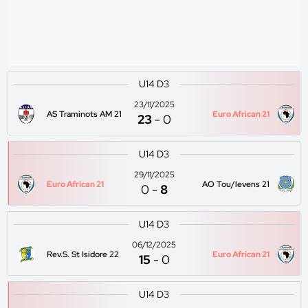
U14 D3
23/11/2025
AS Traminots AM 21
Euro African 21
23
-
0
U14 D3
29/11/2025
Euro African 21
AO Tou/levens 21
0
-
8
U14 D3
06/12/2025
Rev.S. St Isidore 22
Euro African 21
15
-
0
U14 D3