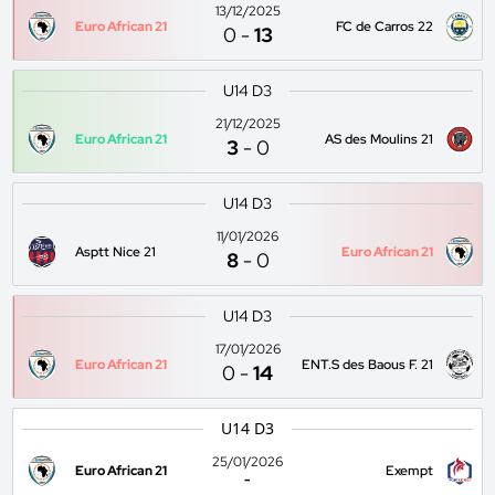
13/12/2025
Euro African 21
FC de Carros 22
0
-
13
U14 D3
21/12/2025
Euro African 21
AS des Moulins 21
3
-
0
U14 D3
11/01/2026
Asptt Nice 21
Euro African 21
8
-
0
U14 D3
17/01/2026
Euro African 21
ENT.S des Baous F. 21
0
-
14
U14 D3
25/01/2026
Euro African 21
Exempt
-