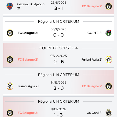
23/11/2025
Gazelec FC Ajaccio
FC Balagne 21
3
-
1
21
Régional U14 CRITERIUM
30/11/2025
FC Balagne 21
CORTE 21
0
-
0
COUPE DE CORSE U14
07/12/2025
FC Balagne 21
Furiani Aglia 21
0
-
6
Régional U14 CRITERIUM
14/12/2025
Furiani Aglia 21
FC Balagne 21
3
-
0
Régional U14 CRITERIUM
11/01/2026
FC Balagne 21
JS Calvi 21
1
-
3