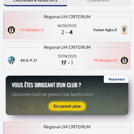
CALENDIER & RÉSULTATS
CLASSEMENT
Régional U14 CRITERIUM
14/09/2025
FC Balagne 21
Furiani Aglia 21
2
-
4
Régional U14 CRITERIUM
17/09/2025
AS G. P. 21
FC Balagne 21
17
-
1
Nouveau!
VOUS ÊTES DIRIGEANT D'UN CLUB ?
Découvrez l'outil de gestion club SportCorico !
En savoir plus
Régional U14 CRITERIUM