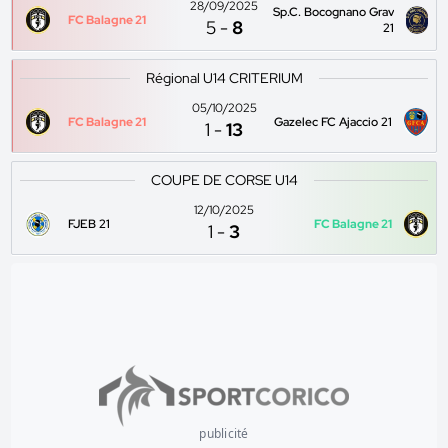
28/09/2025
Sp.C. Bocognano Grav
FC Balagne 21
5
-
8
21
Régional U14 CRITERIUM
05/10/2025
FC Balagne 21
Gazelec FC Ajaccio 21
1
-
13
COUPE DE CORSE U14
12/10/2025
FJEB 21
FC Balagne 21
1
-
3
publicité