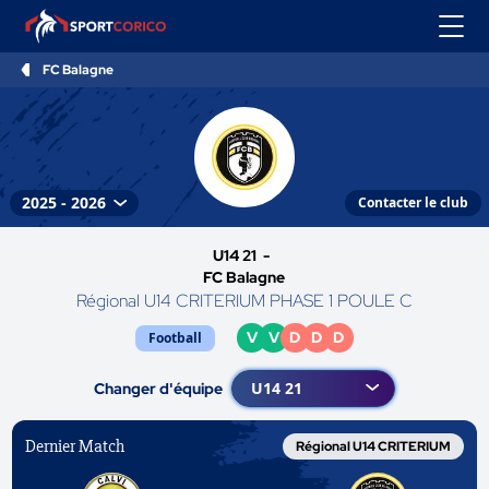
FC Balagne
Contacter le club
U14 21 -
FC Balagne
Régional U14 CRITERIUM PHASE 1 POULE C
V
V
D
D
D
Football
Changer d'équipe
Dernier Match
Régional U14 CRITERIUM