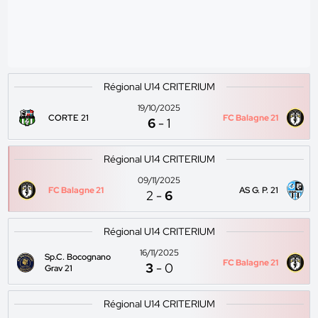
Régional U14 CRITERIUM
19/10/2025
CORTE 21
FC Balagne 21
6
-
1
Régional U14 CRITERIUM
09/11/2025
FC Balagne 21
AS G. P. 21
2
-
6
Régional U14 CRITERIUM
16/11/2025
Sp.C. Bocognano
FC Balagne 21
3
-
0
Grav 21
Régional U14 CRITERIUM