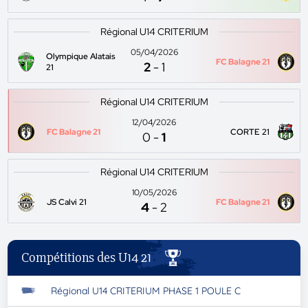
Régional U14 CRITERIUM
05/04/2026
Olympique Alatais
FC Balagne 21
2
-
1
21
Régional U14 CRITERIUM
12/04/2026
FC Balagne 21
CORTE 21
0
-
1
Régional U14 CRITERIUM
10/05/2026
JS Calvi 21
FC Balagne 21
4
-
2
Compétitions des U14 21
Régional U14 CRITERIUM PHASE 1 POULE C