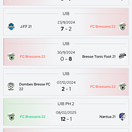
U18
23/11/2024
J.F.F 21
FC Bressans 22
7
-
2
U18
30/11/2024
FC Bressans 22
Bresse Tonic Foot 21
0
-
8
U18
07/12/2024
Dombes Bresse FC
FC Bressans 22
2
-
1
22
U18 PH 2
08/02/2025
FC Bressans 22
Nantua 21
12
-
1