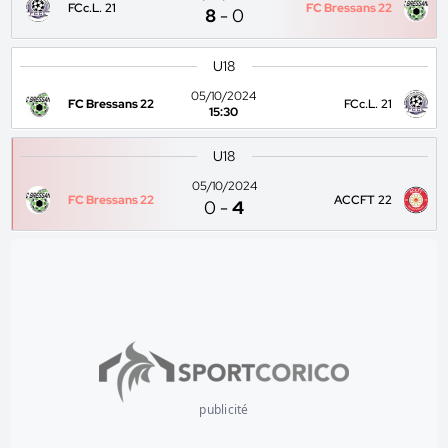
FCc.L. 21
FC Bressans 22
8
-
0
U18
05/10/2024
FC Bressans 22
FCc.L. 21
15:30
U18
05/10/2024
FC Bressans 22
ACCFT 22
0
-
4
publicité