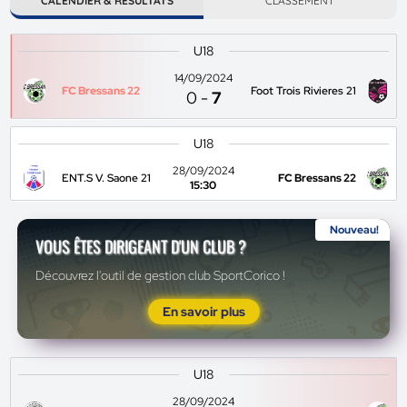
CALENDIER & RÉSULTATS
CLASSEMENT
U18
14/09/2024
FC Bressans 22
Foot Trois Rivieres 21
0
-
7
U18
28/09/2024
ENT.S V. Saone 21
FC Bressans 22
15:30
Nouveau!
VOUS ÊTES DIRIGEANT D'UN CLUB ?
Découvrez l'outil de gestion club SportCorico !
En savoir plus
U18
28/09/2024