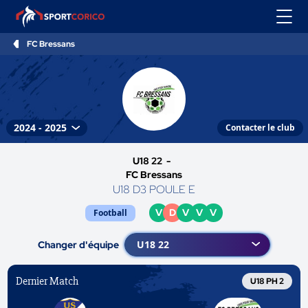
FC Bressans
Contacter le club
U18 22 -
FC Bressans
U18 D3 POULE E
V
D
V
V
V
Football
Changer d'équipe
Dernier Match
U18 PH 2