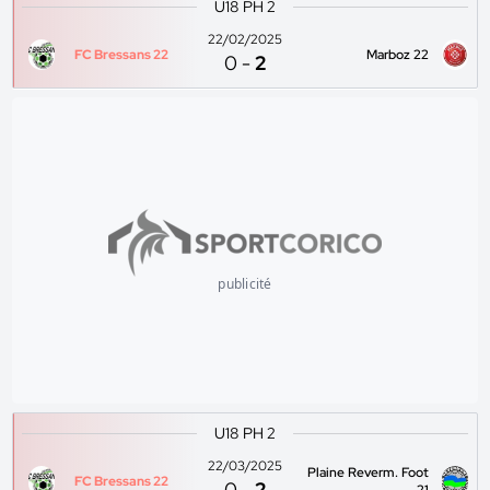
U18 PH 2
22/02/2025
FC Bressans 22
Marboz 22
0
-
2
publicité
U18 PH 2
22/03/2025
Plaine Reverm. Foot
FC Bressans 22
0
-
2