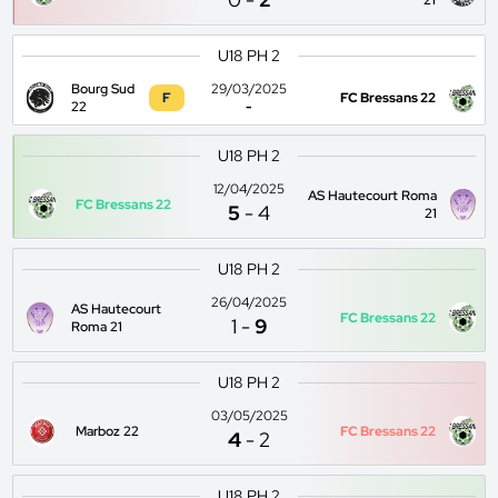
21
U18 PH 2
Bourg Sud
29/03/2025
F
FC Bressans 22
22
-
U18 PH 2
12/04/2025
AS Hautecourt Roma
FC Bressans 22
5
-
4
21
U18 PH 2
26/04/2025
AS Hautecourt
FC Bressans 22
1
-
9
Roma 21
U18 PH 2
03/05/2025
Marboz 22
FC Bressans 22
4
-
2
U18 PH 2