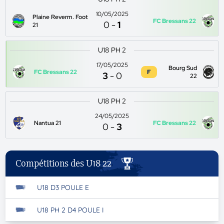
10/05/2025
Plaine Reverm. Foot
FC Bressans 22
0
-
1
21
U18 PH 2
17/05/2025
Bourg Sud
FC Bressans 22
F
3
-
0
22
U18 PH 2
24/05/2025
Nantua 21
FC Bressans 22
0
-
3
Compétitions des U18 22
U18 D3 POULE E
U18 PH 2 D4 POULE I