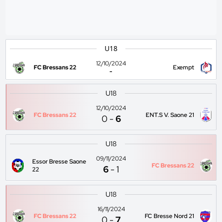
U18
12/10/2024
FC Bressans 22
Exempt
-
U18
12/10/2024
FC Bressans 22
ENT.S V. Saone 21
0
-
6
U18
09/11/2024
Essor Bresse Saone
FC Bressans 22
6
-
1
22
U18
16/11/2024
FC Bressans 22
FC Bresse Nord 21
0
-
7