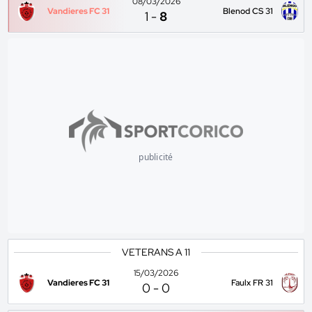
08/03/2026
Vandieres FC 31
Blenod CS 31
1
-
8
publicité
VETERANS A 11
15/03/2026
Vandieres FC 31
Faulx FR 31
0
-
0