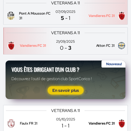
VETERANS A 11
07/09/2025
Pont A Mousson FC
Vandieres FC 31
5
-
1
31
VETERANS A 11
21/09/2025
Vandieres FC 31
Atton FC 31
0
-
3
Nouveau!
VOUS ÊTES DIRIGEANT D'UN CLUB ?
Découvrez l'outil de gestion club SportCorico !
En savoir plus
VETERANS A 11
05/10/2025
Faulx FR 31
Vandieres FC 31
1
-
1