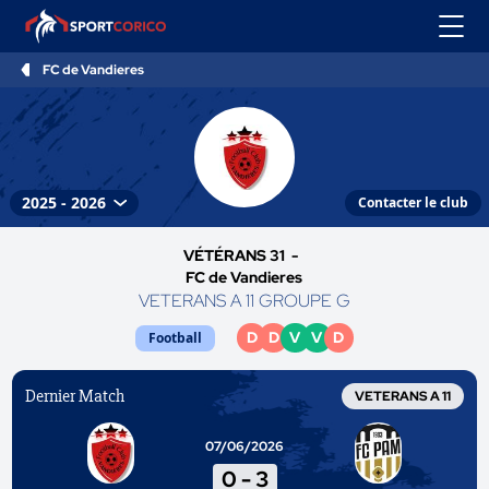
FC de Vandieres
Contacter le club
VÉTÉRANS 31 -
FC de Vandieres
VETERANS A 11 GROUPE G
D
D
V
V
D
Football
Dernier Match
VETERANS A 11
07/06/2026
0
-
3