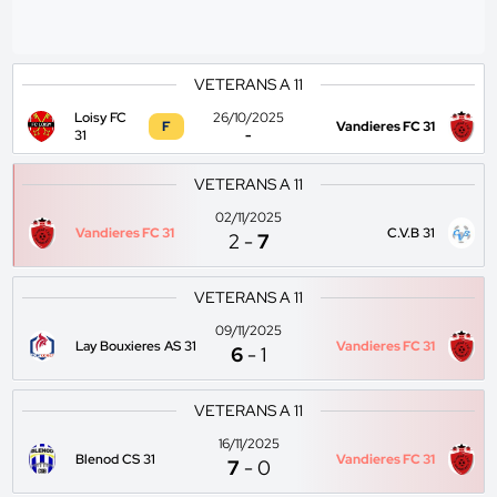
VETERANS A 11
Loisy FC
26/10/2025
F
Vandieres FC 31
31
-
VETERANS A 11
02/11/2025
Vandieres FC 31
C.V.B 31
2
-
7
VETERANS A 11
09/11/2025
Lay Bouxieres AS 31
Vandieres FC 31
6
-
1
VETERANS A 11
16/11/2025
Blenod CS 31
Vandieres FC 31
7
-
0