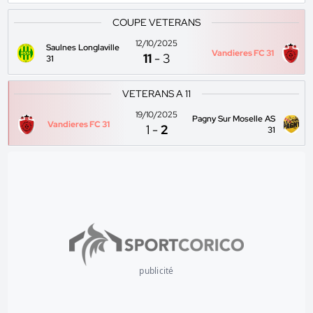
COUPE VETERANS
12/10/2025
Saulnes Longlaville
Vandieres FC 31
11
-
3
31
VETERANS A 11
19/10/2025
Pagny Sur Moselle AS
Vandieres FC 31
1
-
2
31
publicité