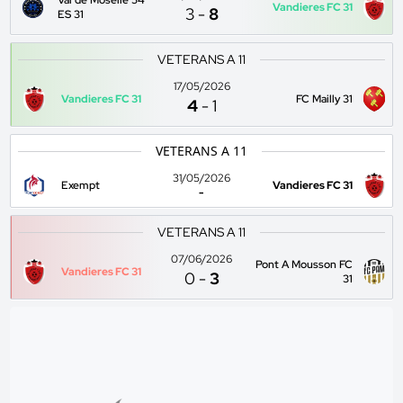
Val de Moselle 54
Vandieres FC 31
3
-
8
ES 31
VETERANS A 11
17/05/2026
Vandieres FC 31
FC Mailly 31
4
-
1
VETERANS A 11
31/05/2026
Exempt
Vandieres FC 31
-
VETERANS A 11
07/06/2026
Pont A Mousson FC
Vandieres FC 31
0
-
3
31