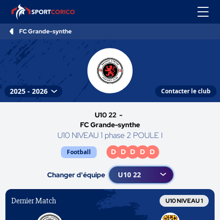
FC Grande-synthe
Contacter le club
U10 22 -
FC Grande-synthe
U10 NIVEAU 1 phase 2 POULE I
D
D
D
D
D
Football
Changer d'équipe
Dernier Match
U10 NIVEAU 1