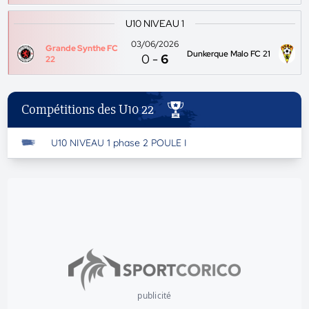
U10 NIVEAU 1
03/06/2026
Grande Synthe FC
Dunkerque Malo FC 21
0
-
6
22
Compétitions des U10 22
U10 NIVEAU 1 phase 2 POULE I
publicité