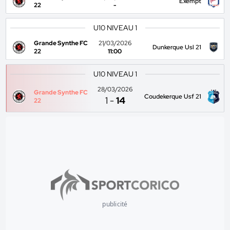
Exempt
22
-
U10 NIVEAU 1
Grande Synthe FC
21/03/2026
Dunkerque Usl 21
22
11:00
U10 NIVEAU 1
28/03/2026
Grande Synthe FC
Coudekerque Usf 21
1
-
14
22
publicité