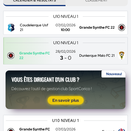
CALENDIER & RÉSULTATS
CLASSEMENT
U10 NIVEAU 1
Coudekerque Usf
07/02/2026
Grande Synthe FC 22
21
10:00
U10 NIVEAU 1
28/02/2026
Grande Synthe FC
Dunkerque Malo FC 21
3
-
0
22
Nouveau!
VOUS ÊTES DIRIGEANT D'UN CLUB ?
Découvrez l'outil de gestion club SportCorico !
En savoir plus
U10 NIVEAU 1
Grande Synthe FC
07/03/2026