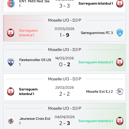
ENT. Petit Red. Sie.
Sarreguem Istanbul 1
3
-
3
1
Moselle U13 - D3 P
07/03/2026
Sarreguem
Sarreguemines FC 3
1
-
9
Istanbul 1
Moselle U13 - D3 P
14/03/2026
Farebersviller 05 US
Sarreguem Istanbul 1
0
-
2
1
Moselle U13 - D3 P
21/03/2026
Sarreguem
Moselle Est EJ 2
2
-
2
Istanbul 1
Moselle U13 - D3 P
04/04/2026
Jeunesse Croix Est
Sarreguem Istanbul 1
2
-
3
1