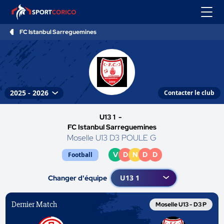
FC Istanbul Sarreguemines
Contacter le club
U13 1 -
FC Istanbul Sarreguemines
Moselle U13 D3 POULE G
V
D
N
D
D
Football
Changer d'équipe
Dernier Match
Moselle U13 - D3 P