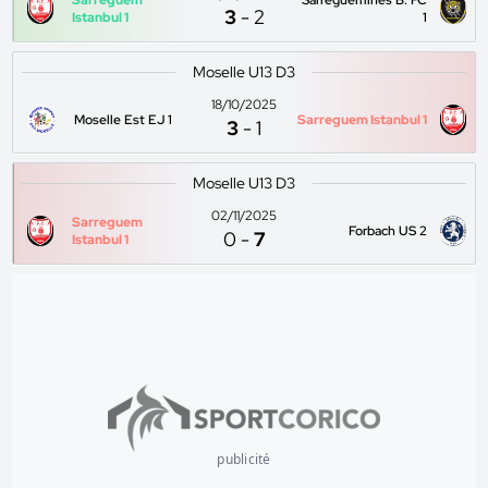
Sarreguem
Sarreguemines B. FC
3
-
2
Istanbul 1
1
Moselle U13 D3
18/10/2025
Moselle Est EJ 1
Sarreguem Istanbul 1
3
-
1
Moselle U13 D3
02/11/2025
Sarreguem
Forbach US 2
0
-
7
Istanbul 1
publicité