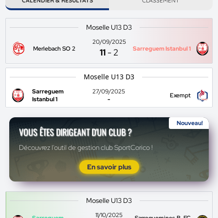
CALENDIER & RÉSULTATS
CLASSEMENT
Moselle U13 D3
20/09/2025
Merlebach SO 2
Sarreguem Istanbul 1
11
-
2
Moselle U13 D3
Sarreguem
27/09/2025
Exempt
Istanbul 1
-
Nouveau!
VOUS ÊTES DIRIGEANT D'UN CLUB ?
Découvrez l'outil de gestion club SportCorico !
En savoir plus
Moselle U13 D3
11/10/2025