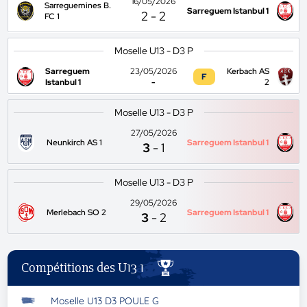
16/05/2026
Sarreguemines B.
Sarreguem Istanbul 1
2
-
2
FC 1
Moselle U13 - D3 P
Sarreguem
23/05/2026
Kerbach AS
F
Istanbul 1
-
2
Moselle U13 - D3 P
27/05/2026
Neunkirch AS 1
Sarreguem Istanbul 1
3
-
1
Moselle U13 - D3 P
29/05/2026
Merlebach SO 2
Sarreguem Istanbul 1
3
-
2
Compétitions des U13 1
Moselle U13 D3 POULE G