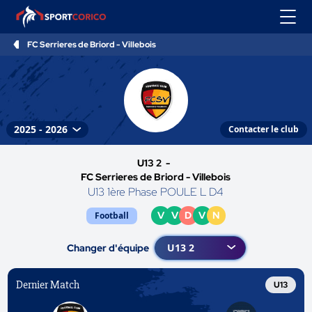
FC Serrieres de Briord - Villebois
Contacter le club
U13 2 -
FC Serrieres de Briord - Villebois
U13 1ère Phase POULE L D4
V
V
D
V
N
Football
Changer d'équipe
Dernier Match
U13