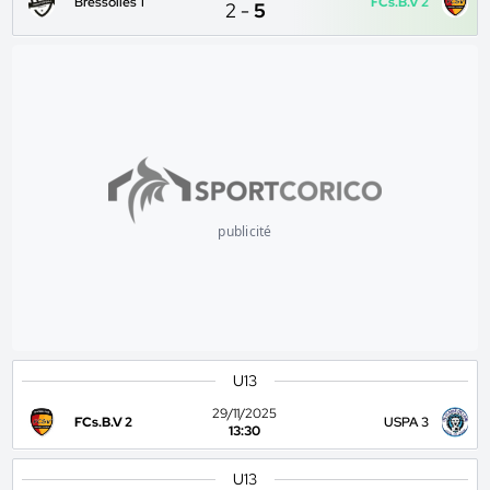
Bressolles 1
FCs.B.V 2
2
-
5
publicité
U13
29/11/2025
FCs.B.V 2
USPA 3
13:30
U13