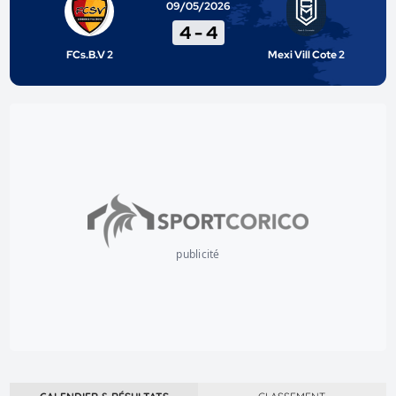
09/05/2026
4
-
4
FCs.B.V 2
Mexi Vill Cote 2
publicité