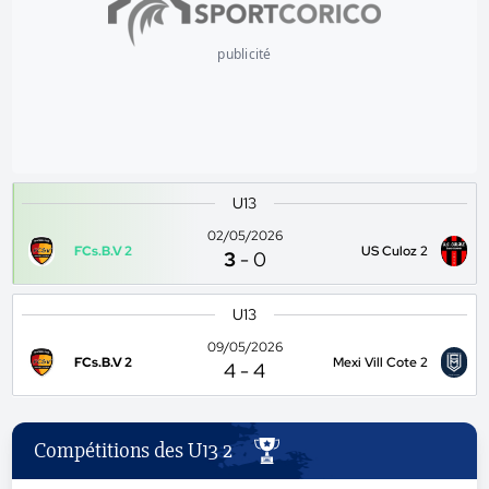
publicité
U13
02/05/2026
FCs.B.V 2
US Culoz 2
3
-
0
U13
09/05/2026
FCs.B.V 2
Mexi Vill Cote 2
4
-
4
Compétitions des U13 2