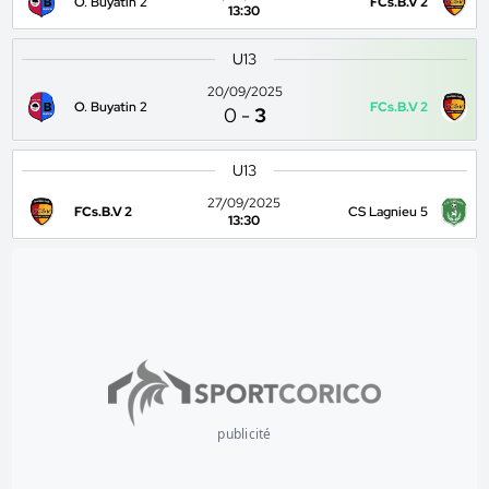
O. Buyatin 2
FCs.B.V 2
13:30
U13
20/09/2025
O. Buyatin 2
FCs.B.V 2
0
-
3
U13
27/09/2025
FCs.B.V 2
CS Lagnieu 5
13:30
publicité