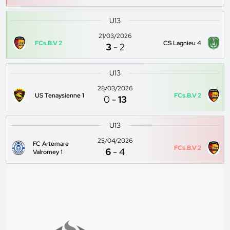
U13
21/03/2026
FCs.B.V 2
CS Lagnieu 4
3
-
2
U13
28/03/2026
US Tenaysienne 1
FCs.B.V 2
0
-
13
U13
25/04/2026
FC Artemare
FCs.B.V 2
6
-
4
Valromey 1