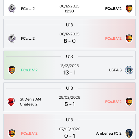
06/12/2025
FCc.L. 2
FCs.B.V 2
13:30
U13
06/12/2025
FCc.L. 2
FCs.B.V 2
8
-
0
U13
13/12/2025
FCs.B.V 2
USPA 3
13
-
1
U13
28/02/2026
St Denis AM
FCs.B.V 2
5
-
1
Chateau 2
U13
07/03/2026
FCs.B.V 2
Amberieu FC 2
0
-
1