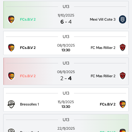
U13
11/10/2025
FCs.B.V 2
Mexi Vill Cote 3
6
-
4
U13
08/11/2025
FCs.B.V 2
FC Mas Rillier 2
13:30
U13
08/11/2025
FCs.B.V 2
FC Mas Rillier 2
2
-
4
U13
15/11/2025
Bressolles 1
FCs.B.V 2
13:30
U13
22/11/2025