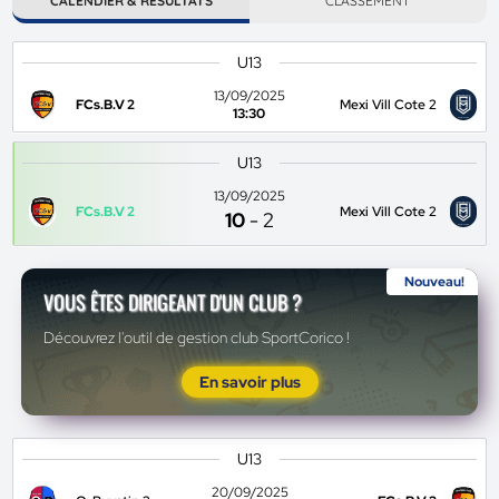
CALENDIER & RÉSULTATS
CLASSEMENT
U13
13/09/2025
FCs.B.V 2
Mexi Vill Cote 2
13:30
U13
13/09/2025
FCs.B.V 2
Mexi Vill Cote 2
10
-
2
Nouveau!
VOUS ÊTES DIRIGEANT D'UN CLUB ?
Découvrez l'outil de gestion club SportCorico !
En savoir plus
U13
20/09/2025