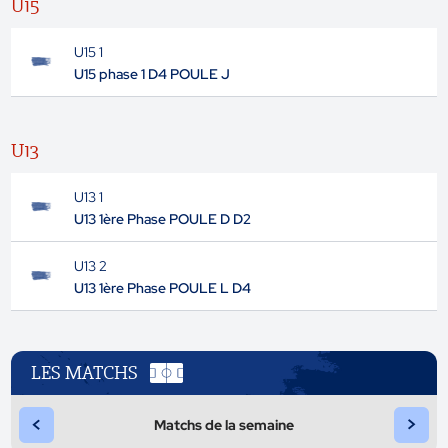
U15
U15 1
U15 phase 1 D4 POULE J
U13
U13 1
U13 1ère Phase POULE D D2
U13 2
U13 1ère Phase POULE L D4
LES MATCHS
<
>
Matchs de la semaine