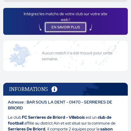
Intégrez les matchs de votre club sur votre site
web !
EN SAVOIR PLUS
Aucun match n'a été trouvé pour cette
semaine.
INFORMATIONS
Adresse : BAR SOUS LA DENT - 01470 - SERRIERES DE
BRIORD
Le club
FC Serrieres de Briord - Villebois
est un
club de
football
affilié au district Ain et est situé sur la commune de
Serrieres De Briord
, il comporte 2 équipes pour la
saison