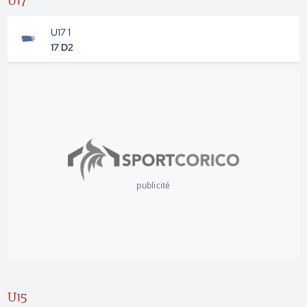
U17
U17 1
17 D2
publicité
U15