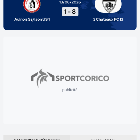
13/06/2026
1
-
8
Aulnois Ss/laon US 1
3 Chateaux FC 13
publicité