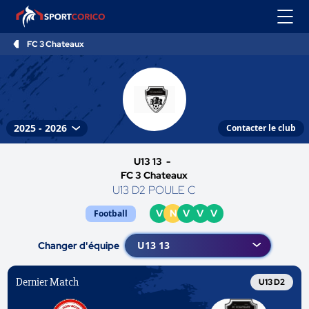
FC 3 Chateaux
Contacter le club
U13 13 -
FC 3 Chateaux
U13 D2 POULE C
V
N
V
V
V
Football
Changer d'équipe
Dernier Match
U13 D2