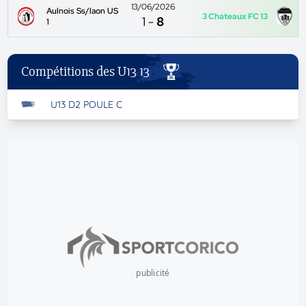
13/06/2026
Aulnois Ss/laon US
3 Chateaux FC 13
1
-
8
1
Compétitions des U13 13
U13 D2 POULE C
publicité