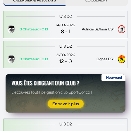
CALENDIER & RÉSULTATS
CLASSEMENT
U13 D2
14/03/2026
3 Chateaux FC 13
Aulnois Ss/laon US 1
8
-
1
U13 D2
21/03/2026
3 Chateaux FC 13
Ognes ES 1
12
-
0
Nouveau!
VOUS ÊTES DIRIGEANT D'UN CLUB ?
Découvrez l'outil de gestion club SportCorico !
En savoir plus
U13 D2