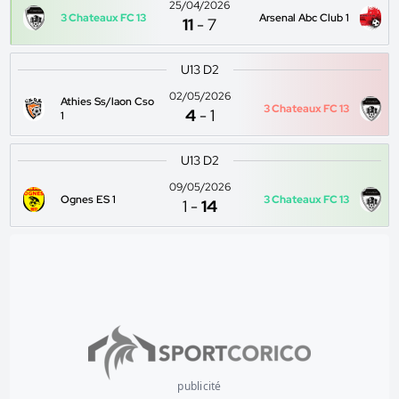
25/04/2026
3 Chateaux FC 13
Arsenal Abc Club 1
11
-
7
U13 D2
02/05/2026
Athies Ss/laon Cso
3 Chateaux FC 13
4
-
1
1
U13 D2
09/05/2026
Ognes ES 1
3 Chateaux FC 13
1
-
14
publicité