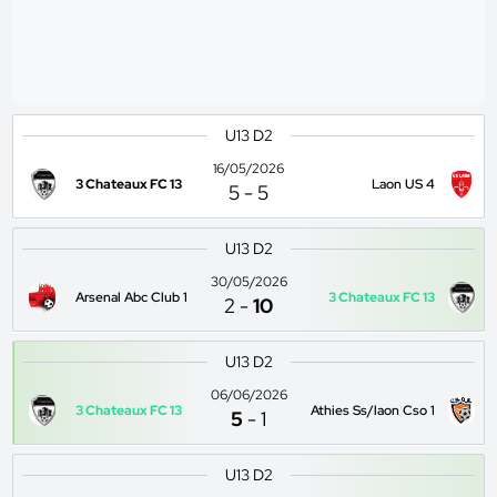
U13 D2
16/05/2026
3 Chateaux FC 13
Laon US 4
5
-
5
U13 D2
30/05/2026
Arsenal Abc Club 1
3 Chateaux FC 13
2
-
10
U13 D2
06/06/2026
3 Chateaux FC 13
Athies Ss/laon Cso 1
5
-
1
U13 D2