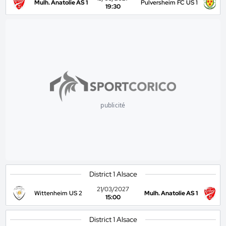
Mulh. Anatolie AS 1
Pulversheim FC US 1
19:30
publicité
District 1 Alsace
21/03/2027
Wittenheim US 2
Mulh. Anatolie AS 1
15:00
District 1 Alsace