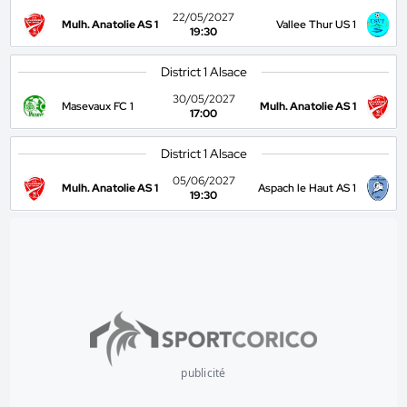
22/05/2027
Mulh. Anatolie AS 1
Vallee Thur US 1
19:30
District 1 Alsace
30/05/2027
Masevaux FC 1
Mulh. Anatolie AS 1
17:00
District 1 Alsace
05/06/2027
Mulh. Anatolie AS 1
Aspach le Haut AS 1
19:30
publicité