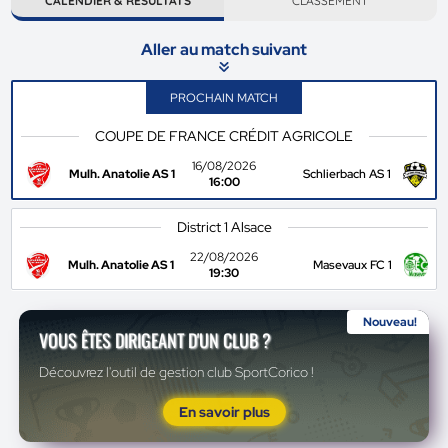
CALENDIER & RÉSULTATS
CLASSEMENT
Aller au match suivant
PROCHAIN MATCH
COUPE DE FRANCE CRÉDIT AGRICOLE
16/08/2026
Mulh. Anatolie AS 1
Schlierbach AS 1
16:00
District 1 Alsace
22/08/2026
Mulh. Anatolie AS 1
Masevaux FC 1
19:30
Nouveau!
VOUS ÊTES DIRIGEANT D'UN CLUB ?
Découvrez l'outil de gestion club SportCorico !
En savoir plus