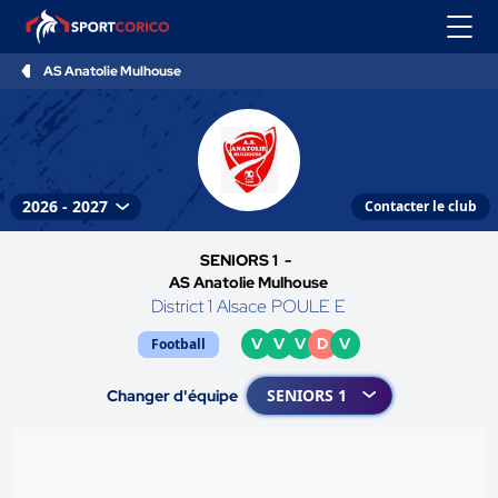
AS Anatolie Mulhouse
Contacter le club
SENIORS 1 -
AS Anatolie Mulhouse
District 1 Alsace POULE E
V
V
V
D
V
Football
Changer d'équipe