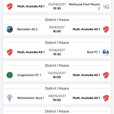
03/04/2027
Mulhouse Foot Reunis
Mulh. Anatolie AS 1
19:30
2
District 1 Alsace
11/04/2027
Berrwiller AS 2
Mulh. Anatolie AS 1
16:00
District 1 Alsace
17/04/2027
Mulh. Anatolie AS 1
Buhl FC 1
19:30
District 1 Alsace
02/05/2027
Ungersheim FC 1
Mulh. Anatolie AS 1
16:00
District 1 Alsace
08/05/2027
Wittelsheim Asca 1
Mulh. Anatolie AS 1
19:00
District 1 Alsace