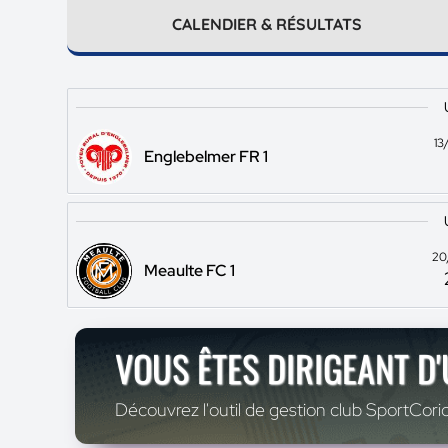
CALENDIER & RÉSULTATS
13
Englebelmer FR 1
20
Meaulte FC 1
VOUS ÊTES DIRIGEANT D
Découvrez l'outil de gestion club SportCoric