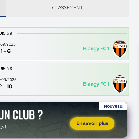
CLASSEMENT
U15 à 8
/09/2025
Blangy FC 1
1
-
6
U15 à 8
/09/2025
Blangy FC 1
2
-
10
Nouveau!
'UN CLUB ?
En savoir plus
o !