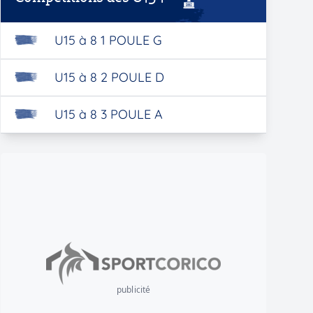
U15 à 8 1 POULE G
U15 à 8 2 POULE D
U15 à 8 3 POULE A
publicité