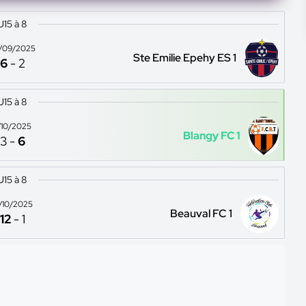
U15 à 8
/09/2025
Ste Emilie Epehy ES 1
6
-
2
U15 à 8
1/10/2025
Blangy FC 1
3
-
6
U15 à 8
8/10/2025
Beauval FC 1
12
-
1