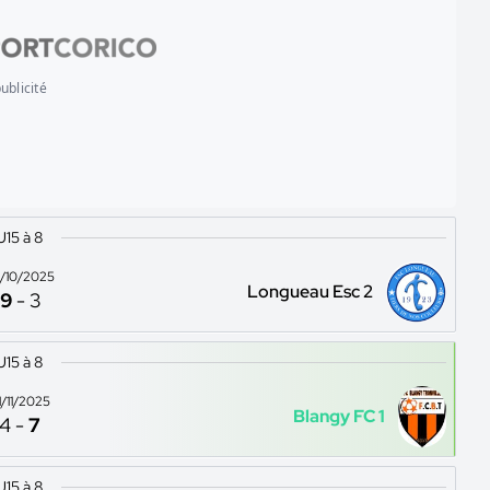
ublicité
U15 à 8
/10/2025
Longueau Esc 2
9
-
3
U15 à 8
1/11/2025
Blangy FC 1
4
-
7
U15 à 8