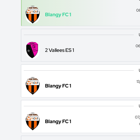
0
Blangy FC 1
06
2 Vallees ES 1
1
Blangy FC 1
07
Blangy FC 1