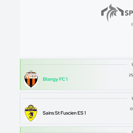
p
25
Blangy FC 1
0
Sains St Fuscien ES 1