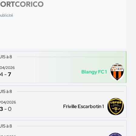
ublicité
U15 à 8
1/04/2026
Blangy FC 1
4
-
7
U15 à 8
/04/2026
Friville Escarbotin 1
3
-
0
U15 à 8