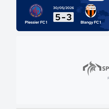
30/05/2026
5
-
3
Plessier FC 1
Blangy FC 1
p