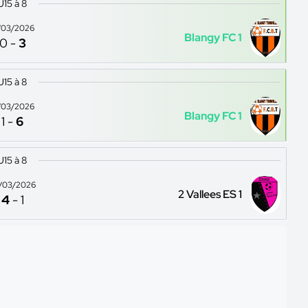
U15 à 8
/03/2026
Blangy FC 1
0
-
3
U15 à 8
/03/2026
Blangy FC 1
1
-
6
U15 à 8
/03/2026
2 Vallees ES 1
4
-
1