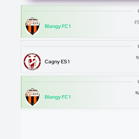
27
Blangy FC 1
1
Cagny ES 1
1
Blangy FC 1