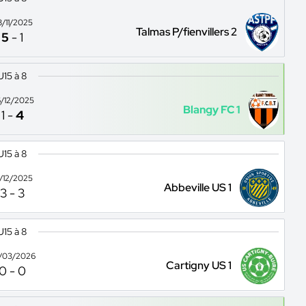
8/11/2025
Talmas P/fienvillers 2
5
-
1
U15 à 8
/12/2025
Blangy FC 1
1
-
4
U15 à 8
3/12/2025
Abbeville US 1
3
-
3
U15 à 8
/03/2026
Cartigny US 1
0
-
0