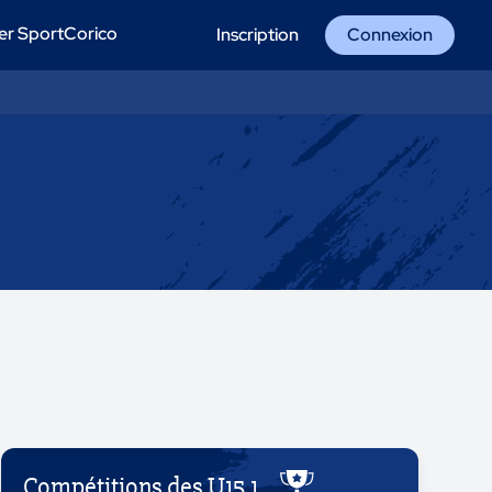
er SportCorico
Inscription
Connexion
Compétitions des U15 1