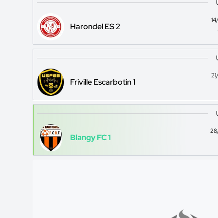
14
Harondel ES 2
21
Friville Escarbotin 1
28
Blangy FC 1