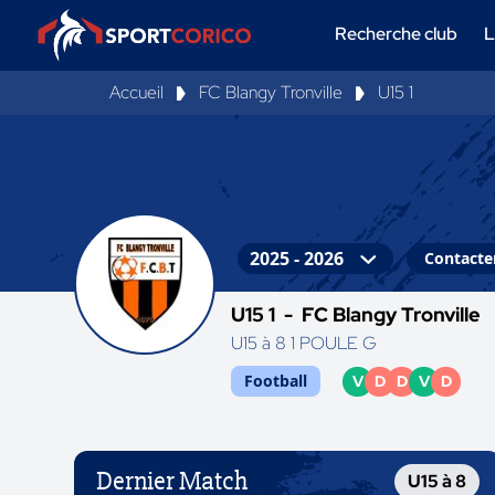
Recherche club
L
Accueil
FC Blangy Tronville
U15 1
Contacter
U15 1 -
FC Blangy Tronville
U15 à 8 1 POULE G
Football
V
D
D
V
D
Dernier Match
U15 à 8