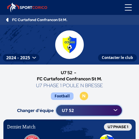
FC Curtafond Confrancon St M.
Contacter le club
U7 52 -
FC Curtafond Confrancon St M.
U7 PHASE 1 POULE N BRESSE
N
Football
Changer d'équipe
Dernier Match
U7 PHASE 1