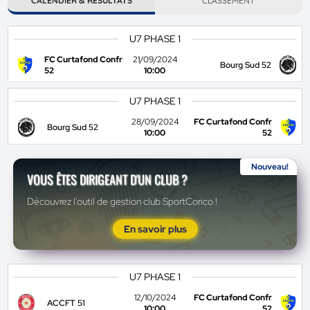
CALENDIER & RÉSULTATS
CLASSEMENT
U7 PHASE 1
FC Curtafond Confr
21/09/2024
Bourg Sud 52
52
10:00
U7 PHASE 1
28/09/2024
FC Curtafond Confr
Bourg Sud 52
10:00
52
Nouveau!
VOUS ÊTES DIRIGEANT D'UN CLUB ?
Découvrez l'outil de gestion club SportCorico !
En savoir plus
U7 PHASE 1
12/10/2024
FC Curtafond Confr
ACCFT 51
10:00
52