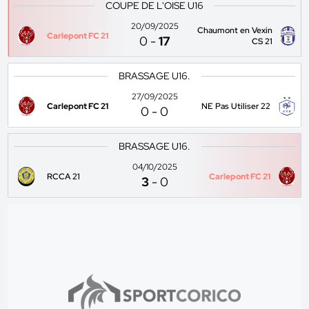
COUPE DE L'OISE U16
20/09/2025
Chaumont en Vexin
Carlepont FC 21
0
-
17
CS 21
BRASSAGE U16.
27/09/2025
Carlepont FC 21
NE Pas Utiliser 22
0
-
0
BRASSAGE U16.
04/10/2025
RCCA 21
Carlepont FC 21
3
-
0