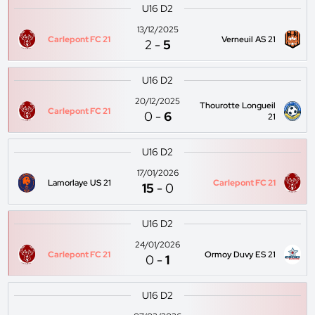
U16 D2
13/12/2025
Carlepont FC 21
Verneuil AS 21
2
-
5
U16 D2
20/12/2025
Thourotte Longueil
Carlepont FC 21
0
-
6
21
U16 D2
17/01/2026
Lamorlaye US 21
Carlepont FC 21
15
-
0
U16 D2
24/01/2026
Carlepont FC 21
Ormoy Duvy ES 21
0
-
1
U16 D2