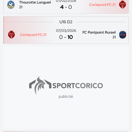
07/02/2026
Thourotte Longueil
Carlepont FC 21
4
-
0
21
U16 D2
07/03/2026
FC Pontpoint Ruravil
Carlepont FC 21
0
-
10
21
publicité