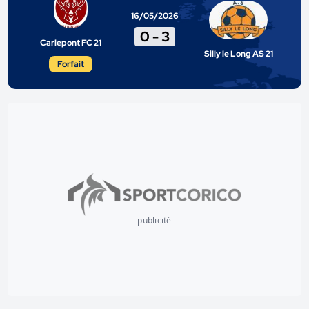
16/05/2026
0
-
3
Carlepont FC 21
Silly le Long AS 21
Forfait
publicité