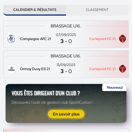
CALENDIER & RÉSULTATS
CLASSEMENT
BRASSAGE U16.
07/09/2025
Compiegne AFC 21
Carlepont FC 21
3
-
0
BRASSAGE U16.
13/09/2025
Ormoy Duvy ES 21
Carlepont FC 21
3
-
0
Nouveau!
VOUS ÊTES DIRIGEANT D'UN CLUB ?
Découvrez l'outil de gestion club SportCorico !
En savoir plus