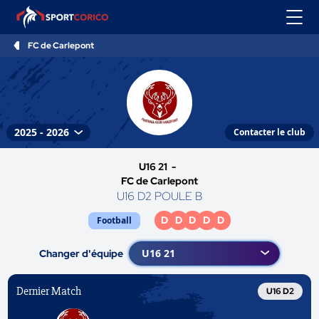
FC de Carlepont
Contacter le club
U16 21 -
FC de Carlepont
U16 D2 POULE B
D
D
D
D
D
Football
Changer d'équipe
Dernier Match
U16 D2