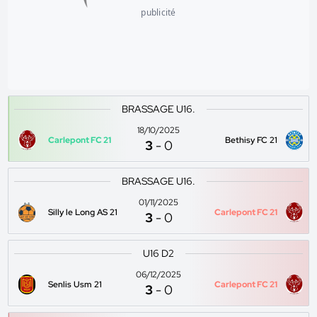
publicité
BRASSAGE U16.
18/10/2025
Carlepont FC 21
Bethisy FC 21
3
-
0
BRASSAGE U16.
01/11/2025
Silly le Long AS 21
Carlepont FC 21
3
-
0
U16 D2
06/12/2025
Senlis Usm 21
Carlepont FC 21
3
-
0