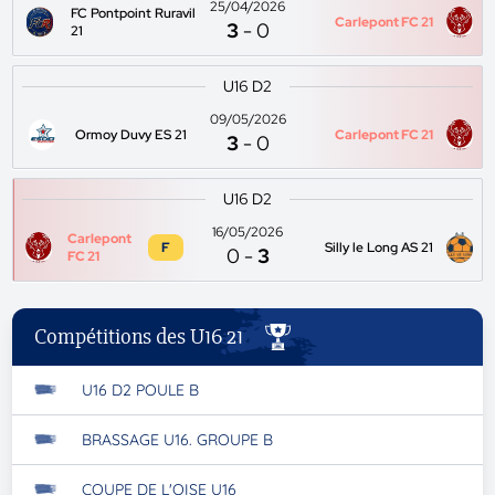
25/04/2026
FC Pontpoint Ruravil
Carlepont FC 21
3
-
0
21
U16 D2
09/05/2026
Ormoy Duvy ES 21
Carlepont FC 21
3
-
0
U16 D2
16/05/2026
Carlepont
F
Silly le Long AS 21
0
-
3
FC 21
Compétitions des U16 21
U16 D2 POULE B
BRASSAGE U16. GROUPE B
COUPE DE L'OISE U16