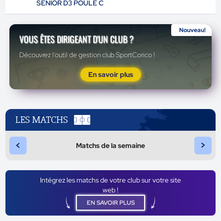
SENIOR D3 POULE C
Nouveau!
VOUS ÊTES DIRIGEANT D'UN CLUB ?
Découvrez l'outil de gestion club SportCorico !
En savoir plus
LES MATCHS
<
>
Matchs de la semaine
Intégrez les matchs de votre club sur votre site
web !
EN SAVOIR PLUS