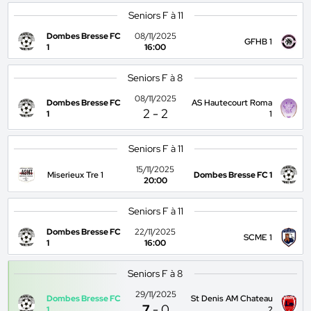
Seniors F à 11
Dombes Bresse FC
08/11/2025
GFHB 1
1
16:00
Seniors F à 8
08/11/2025
Dombes Bresse FC
AS Hautecourt Roma
2
-
2
1
1
Seniors F à 11
15/11/2025
Miserieux Tre 1
Dombes Bresse FC 1
20:00
Seniors F à 11
Dombes Bresse FC
22/11/2025
SCME 1
1
16:00
Seniors F à 8
29/11/2025
Dombes Bresse FC
St Denis AM Chateau
7
-
0
1
2