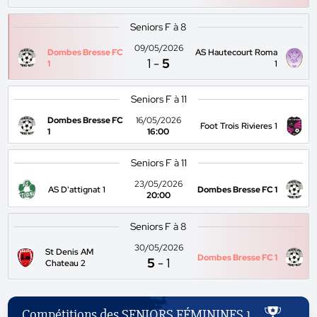
Seniors F à 8
09/05/2026
Dombes Bresse FC
AS Hautecourt Roma
1
-
5
1
1
Seniors F à 11
Dombes Bresse FC
16/05/2026
Foot Trois Rivieres 1
1
16:00
Seniors F à 11
23/05/2026
AS D'attignat 1
Dombes Bresse FC 1
20:00
Seniors F à 8
30/05/2026
St Denis AM
Dombes Bresse FC 1
5
-
1
Chateau 2
Compétitions des SENIORS FÉMININES 1