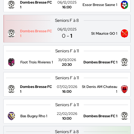
Dombes Bresse FC
06/12/2025
Essor Bresse Saone 1
1
16:00
Seniors F à 8
06/12/2025
Dombes Bresse FC
St Maurice GO 1
0
-
1
1
Seniors F à 11
31/01/2026
Foot Trois Rivieres 1
Dombes Bresse FC 1
20:30
Seniors F à 11
Dombes Bresse FC
07/02/2026
St Denis AM Chateau
1
16:00
1
Seniors F à 11
22/02/2026
Bas Bugey Rho 1
Dombes Bresse FC 1
10:00
Seniors F à 8