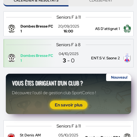
CALENDIER & RÉSULTATS
CLASSEMENT
Seniors F à 11
Dombes Bresse FC
20/09/2025
AS D'attignat 1
1
16:00
Seniors F à 8
04/10/2025
Dombes Bresse FC
ENT.S V. Saone 2
3
-
0
1
Nouveau!
VOUS ÊTES DIRIGEANT D'UN CLUB ?
Découvrez l'outil de gestion club SportCorico !
En savoir plus
Seniors F à 11
St Denis AM
05/10/2025