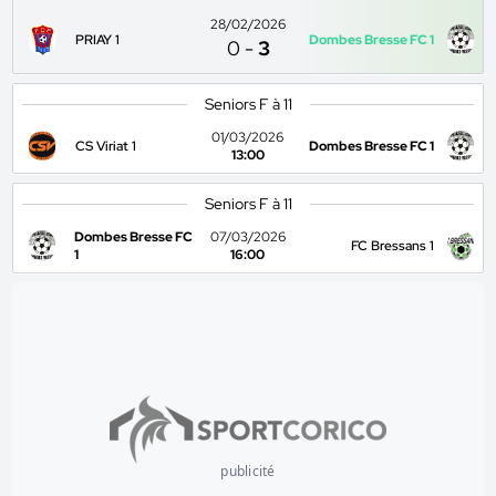
28/02/2026
PRIAY 1
Dombes Bresse FC 1
0
-
3
Seniors F à 11
01/03/2026
CS Viriat 1
Dombes Bresse FC 1
13:00
Seniors F à 11
Dombes Bresse FC
07/03/2026
FC Bressans 1
1
16:00
publicité