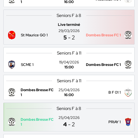
1
16:00
Seniors F à 8
Live terminé
29/03/2026
St Maurice GO 1
Dombes Bresse FC 1
5
-
2
Seniors F à 11
19/04/2026
SCME 1
Dombes Bresse FC 1
15:00
Seniors F à 11
Dombes Bresse FC
25/04/2026
B F 01 1
1
16:00
Seniors F à 8
25/04/2026
Dombes Bresse FC
PRIAY 1
4
-
2
1