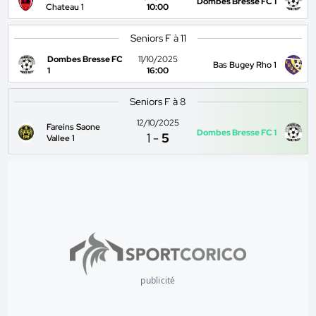
Dombes Bresse FC 1
Chateau 1
10:00
Seniors F à 11
Dombes Bresse FC
11/10/2025
Bas Bugey Rho 1
1
16:00
Seniors F à 8
12/10/2025
Fareins Saone
Dombes Bresse FC 1
1
-
5
Vallee 1
publicité