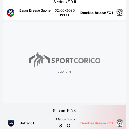
Seniors F à 11
Essor Bresse Saone
02/05/2026
Dombes Bresse FC 1
1
19:00
publicité
Seniors F à 8
03/05/2026
Bettant 1
Dombes Bresse FC 1
3
-
0