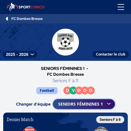
FC Dombes Bresse
Contacter le club
SENIORS FÉMININES 1 -
FC Dombes Bresse
Seniors F à 11
D
V
D
D
D
Football
Changer d'équipe
Dernier Match
Seniors F à 8