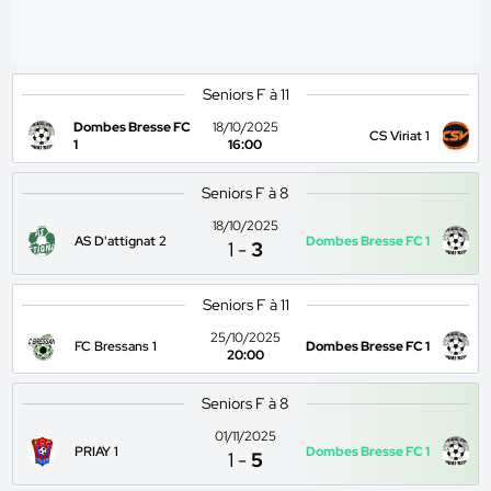
Seniors F à 11
Dombes Bresse FC
18/10/2025
CS Viriat 1
1
16:00
Seniors F à 8
18/10/2025
AS D'attignat 2
Dombes Bresse FC 1
1
-
3
Seniors F à 11
25/10/2025
FC Bressans 1
Dombes Bresse FC 1
20:00
Seniors F à 8
01/11/2025
PRIAY 1
Dombes Bresse FC 1
1
-
5