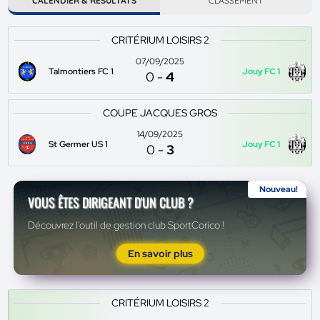
CALENDIER & RÉSULTATS
CLASSEMENT
CRITÉRIUM LOISIRS 2
07/09/2025
Talmontiers FC 1
Jouy FC 1
0
-
4
COUPE JACQUES GROS
14/09/2025
St Germer US 1
Jouy FC 1
0
-
3
Nouveau!
VOUS ÊTES DIRIGEANT D'UN CLUB ?
Découvrez l'outil de gestion club SportCorico !
En savoir plus
CRITÉRIUM LOISIRS 2