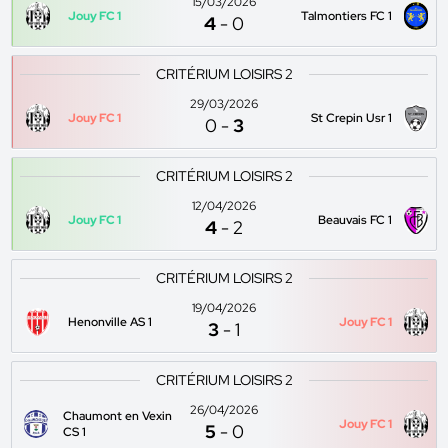
15/03/2026
Jouy FC 1
Talmontiers FC 1
4
-
0
CRITÉRIUM LOISIRS 2
29/03/2026
Jouy FC 1
St Crepin Usr 1
0
-
3
CRITÉRIUM LOISIRS 2
12/04/2026
Jouy FC 1
Beauvais FC 1
4
-
2
CRITÉRIUM LOISIRS 2
19/04/2026
Henonville AS 1
Jouy FC 1
3
-
1
CRITÉRIUM LOISIRS 2
26/04/2026
Chaumont en Vexin
Jouy FC 1
5
-
0
CS 1