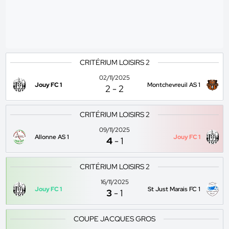
CRITÉRIUM LOISIRS 2
02/11/2025
Jouy FC 1
Montchevreuil AS 1
2
-
2
CRITÉRIUM LOISIRS 2
09/11/2025
Allonne AS 1
Jouy FC 1
4
-
1
CRITÉRIUM LOISIRS 2
16/11/2025
Jouy FC 1
St Just Marais FC 1
3
-
1
COUPE JACQUES GROS