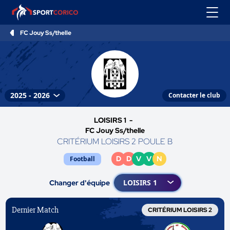
FC Jouy Ss/thelle
Contacter le club
LOISIRS 1 -
FC Jouy Ss/thelle
CRITÉRIUM LOISIRS 2 POULE B
D
D
V
V
N
Football
Changer d'équipe
Dernier Match
CRITÉRIUM LOISIRS 2