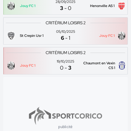
28/09/2025
Jouy FC 1
Henonville AS 1
3
-
0
CRITÉRIUM LOISIRS 2
05/10/2025
St Crepin Usr 1
Jouy FC 1
6
-
1
CRITÉRIUM LOISIRS 2
19/10/2025
Chaumont en Vexin
Jouy FC 1
0
-
3
CS 1
publicité