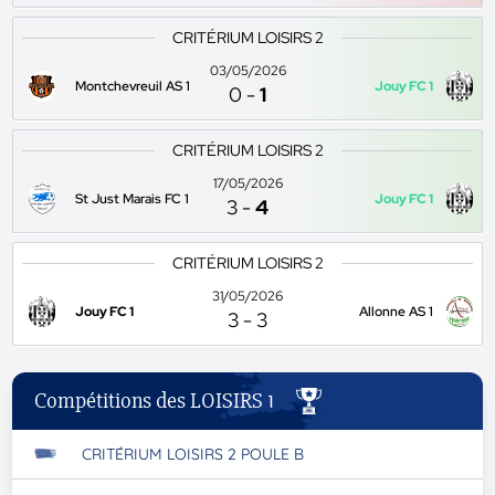
CRITÉRIUM LOISIRS 2
03/05/2026
Montchevreuil AS 1
Jouy FC 1
0
-
1
CRITÉRIUM LOISIRS 2
17/05/2026
St Just Marais FC 1
Jouy FC 1
3
-
4
CRITÉRIUM LOISIRS 2
31/05/2026
Jouy FC 1
Allonne AS 1
3
-
3
Compétitions des LOISIRS 1
CRITÉRIUM LOISIRS 2 POULE B