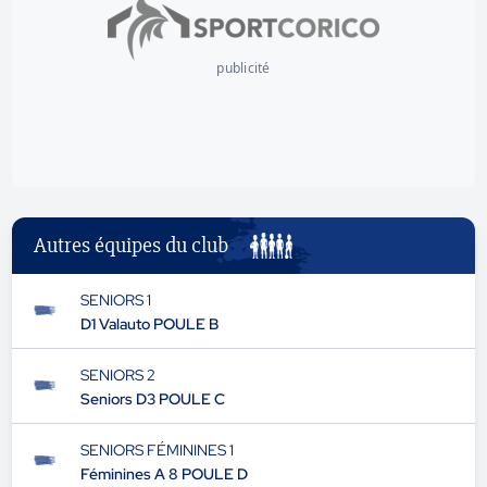
publicité
Autres équipes du club
SENIORS 1
D1 Valauto POULE B
SENIORS 2
Seniors D3 POULE C
SENIORS FÉMININES 1
Féminines A 8 POULE D