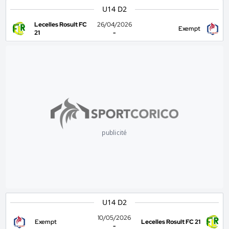
U14 D2
Lecelles Rosult FC
26/04/2026
Exempt
21
-
publicité
U14 D2
10/05/2026
Exempt
Lecelles Rosult FC 21
-