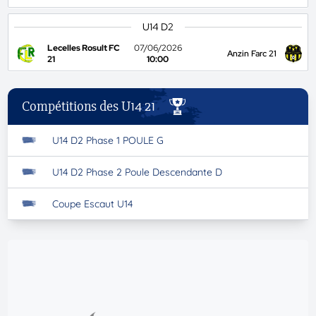
U14 D2
Lecelles Rosult FC
07/06/2026
Anzin Farc 21
21
10:00
Compétitions des U14 21
U14 D2 Phase 1 POULE G
U14 D2 Phase 2 Poule Descendante D
Coupe Escaut U14