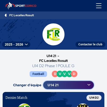
FC Lecelles Rosult
Contacter le club
U14 21 -
FC Lecelles Rosult
U14 D2 Phase 1 POULE G
D
V
V
V
D
Football
Changer d'équipe
Dernier Match
U14 D2