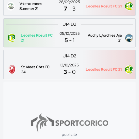
28/09/2025
Valenciennes
Lecelles Rosult FC 21
7
-
3
Summer 21
U14 D2
05/10/2025
Lecelles Rosult FC
Auchy L/orchies Aja
5
-
1
21
21
U14 D2
12/10/2025
St Vaast Chts FC
Lecelles Rosult FC 21
3
-
0
34
publicité