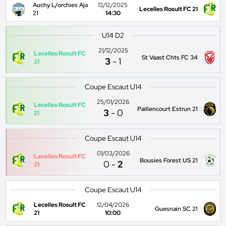
Auchy L/orchies Aja
13/12/2025
Lecelles Rosult FC 21
21
14:30
U14 D2
21/12/2025
Lecelles Rosult FC
St Vaast Chts FC 34
3
-
1
21
Coupe Escaut U14
25/01/2026
Lecelles Rosult FC
Paillencourt Estrun 21
3
-
0
21
Coupe Escaut U14
01/03/2026
Lecelles Rosult FC
Bousies Forest US 21
0
-
2
21
Coupe Escaut U14
Lecelles Rosult FC
12/04/2026
Guesnain SC 21
21
10:00