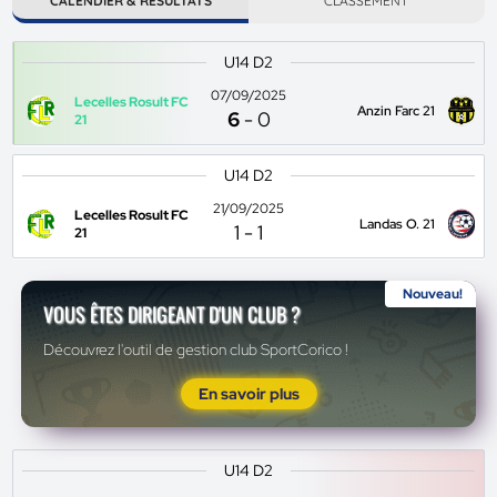
CALENDIER & RÉSULTATS
CLASSEMENT
U14 D2
07/09/2025
Lecelles Rosult FC
Anzin Farc 21
6
-
0
21
U14 D2
21/09/2025
Lecelles Rosult FC
Landas O. 21
1
-
1
21
Nouveau!
VOUS ÊTES DIRIGEANT D'UN CLUB ?
Découvrez l'outil de gestion club SportCorico !
En savoir plus
U14 D2