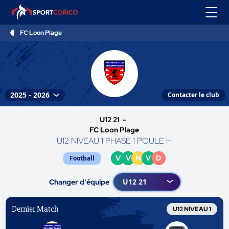
FC Loon Plage
Contacter le club
U12 21 -
FC Loon Plage
U12 NIVEAU 1 PHASE 1 POULE H
V
V
N
V
D
Football
Changer d'équipe
Dernier Match
U12 NIVEAU 1