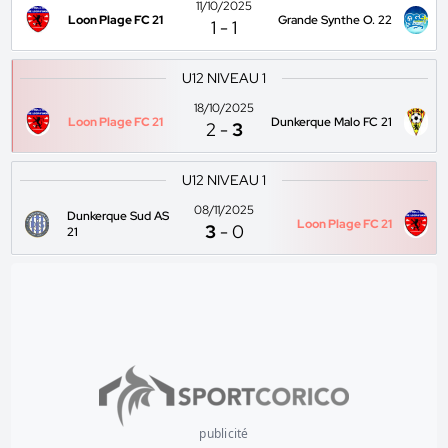
11/10/2025
Loon Plage FC 21
Grande Synthe O. 22
1
-
1
U12 NIVEAU 1
18/10/2025
Loon Plage FC 21
Dunkerque Malo FC 21
2
-
3
U12 NIVEAU 1
08/11/2025
Dunkerque Sud AS
Loon Plage FC 21
3
-
0
21
publicité