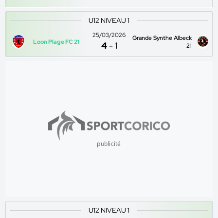
U12 NIVEAU 1
25/03/2026
Grande Synthe Albeck
Loon Plage FC 21
4
-
1
21
publicité
U12 NIVEAU 1