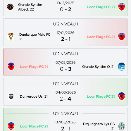
13/12/2025
Grande Synthe
Loon Plage FC 21
0
-
2
Albeck 22
U12 NIVEAU 1
17/01/2026
Dunkerque Malo FC
Loon Plage FC 21
2
-
1
21
U12 NIVEAU 1
07/02/2026
Loon Plage FC 21
Grande Synthe O. 21
0
-
3
U12 NIVEAU 1
04/03/2026
Dunkerque Usl 21
Loon Plage FC 21
2
-
4
U12 NIVEAU 1
07/03/2026
Erquinghem Lys CS
Loon Plage FC 21
2
-
1
21