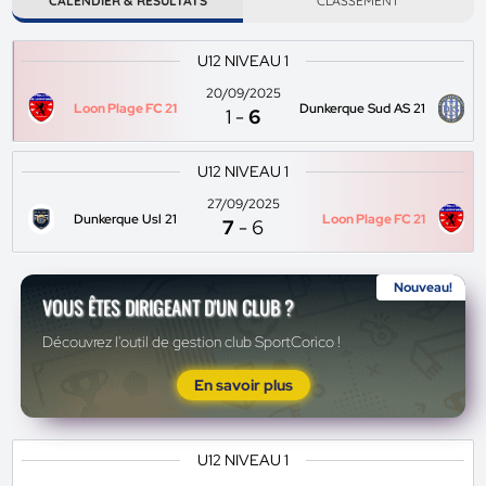
CALENDIER & RÉSULTATS
CLASSEMENT
U12 NIVEAU 1
20/09/2025
Loon Plage FC 21
Dunkerque Sud AS 21
1
-
6
U12 NIVEAU 1
27/09/2025
Dunkerque Usl 21
Loon Plage FC 21
7
-
6
Nouveau!
VOUS ÊTES DIRIGEANT D'UN CLUB ?
Découvrez l'outil de gestion club SportCorico !
En savoir plus
U12 NIVEAU 1