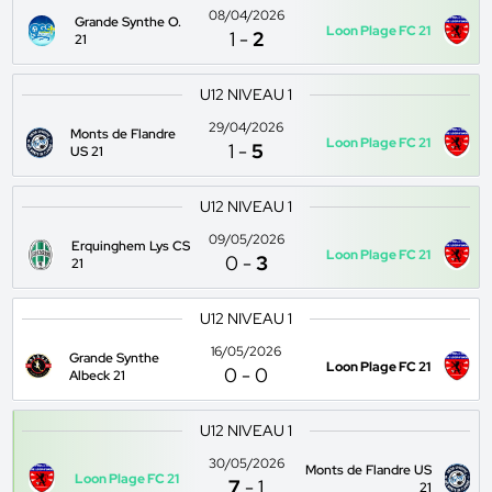
08/04/2026
Grande Synthe O.
Loon Plage FC 21
1
-
2
21
U12 NIVEAU 1
29/04/2026
Monts de Flandre
Loon Plage FC 21
1
-
5
US 21
U12 NIVEAU 1
09/05/2026
Erquinghem Lys CS
Loon Plage FC 21
0
-
3
21
U12 NIVEAU 1
16/05/2026
Grande Synthe
Loon Plage FC 21
0
-
0
Albeck 21
U12 NIVEAU 1
30/05/2026
Monts de Flandre US
Loon Plage FC 21
7
-
1
21