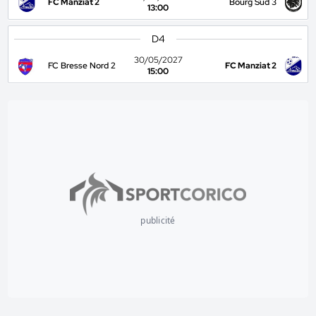
FC Manziat 2
Bourg Sud 3
13:00
D4
30/05/2027
FC Bresse Nord 2
FC Manziat 2
15:00
publicité