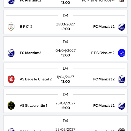
FC Manziat 2
FC Plaine Tonique 4
13:00
D4
21/03/2027
B F 01 2
FC Manziat 2
13:00
D4
04/04/2027
FC Manziat 2
ET.S Foissiat 2
13:00
D4
11/04/2027
AS Bage le Chatel 2
FC Manziat 2
13:00
D4
25/04/2027
AS St Laurentin 1
FC Manziat 2
15:00
D4
23/05/2027