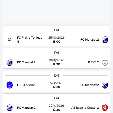
D4
FC Plaine Tonique
25/10/2026
FC Manziat 2
4
15:00
D4
08/11/2026
FC Manziat 2
B F 01 2
12:30
D4
15/11/2026
ET.S Foissiat 2
FC Manziat 2
12:30
D4
22/11/2026
FC Manziat 2
AS Bage le Chatel 2
12:30