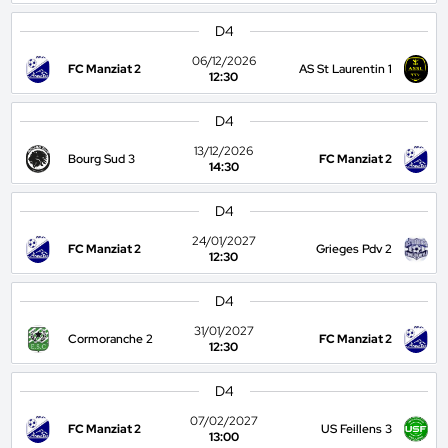
D4
06/12/2026
FC Manziat 2
AS St Laurentin 1
12:30
D4
13/12/2026
Bourg Sud 3
FC Manziat 2
14:30
D4
24/01/2027
FC Manziat 2
Grieges Pdv 2
12:30
D4
31/01/2027
Cormoranche 2
FC Manziat 2
12:30
D4
07/02/2027
FC Manziat 2
US Feillens 3
13:00