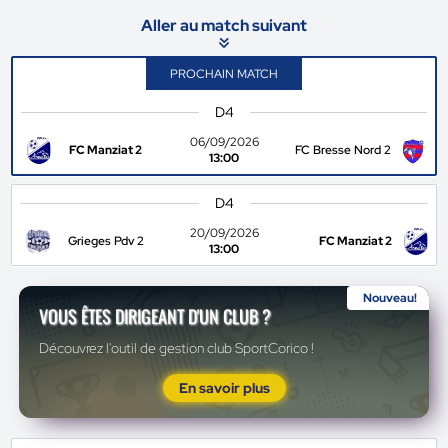
Aller au match suivant
PROCHAIN MATCH
D4
06/09/2026
FC Manziat 2
FC Bresse Nord 2
13:00
D4
20/09/2026
Grieges Pdv 2
FC Manziat 2
13:00
Nouveau!
VOUS ÊTES DIRIGEANT D'UN CLUB ?
Découvrez l'outil de gestion club SportCorico !
En savoir plus