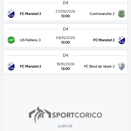
D4
27/09/2026
FC Manziat 2
Cormoranche 2
13:00
D4
04/10/2026
US Feillens 3
FC Manziat 2
13:00
D4
18/10/2026
FC Manziat 2
FC Bord de Veyle 2
13:00
publicité