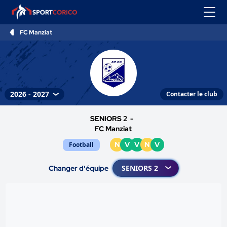
FC Manziat
Contacter le club
SENIORS 2 -
FC Manziat
N
V
V
N
V
Football
Changer d'équipe