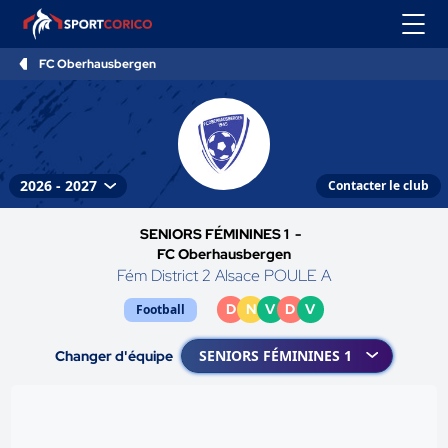
FC Oberhausbergen
Contacter le club
SENIORS FÉMININES 1 -
FC Oberhausbergen
Fém District 2 Alsace POULE A
D
N
V
D
V
Football
Changer d'équipe