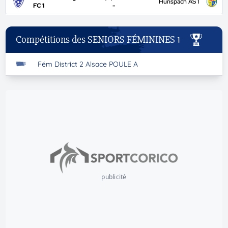
Hunspach AS 1
FC 1
-
Compétitions des SENIORS FÉMININES 1
Fém District 2 Alsace POULE A
publicité