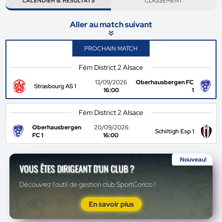
CALENDIER & RÉSULTATS
CLASSEMENT
Aller au match suivant
PROCHAIN MATCH
Fém District 2 Alsace
13/09/2026
Oberhausbergen FC
Strasbourg AS 1
16:00
1
Fém District 2 Alsace
Oberhausbergen
20/09/2026
Schiltigh Esp 1
FC 1
16:00
Nouveau!
VOUS ÊTES DIRIGEANT D'UN CLUB ?
Découvrez l'outil de gestion club SportCorico !
En savoir plus