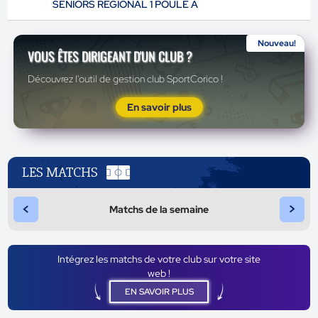
SENIORS REGIONAL 1 POULE A
Nouveau!
VOUS ÊTES DIRIGEANT D'UN CLUB ?
Découvrez l'outil de gestion club SportCorico !
En savoir plus
LES MATCHS
<
>
Matchs de la semaine
Intégrez les matchs de votre club sur votre site
web !
EN SAVOIR PLUS